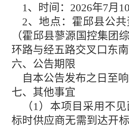
1、时间：
2026
年
7
月
1
2、地点：
霍邱县公共
（霍邱县蓼源国控集团
环路与经五路交叉口东南
六、公告期限
自本公告发布之日至响
七、
其他事宜
（
1
）
本项目采用不见
标时
供应商
无需
到达
开