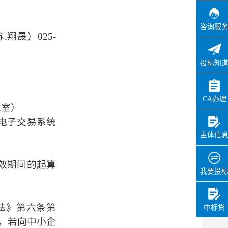
17:42:23
办理用时：
0天0小时18分
咨询服
.翔晟）025-
实施主体在线确认
投标知
办理状态：
通过
办理时间：
2026-06-03
17:54:57
CA办理
2
室）
办理用时：
0天0小时13分
电子交易系统
主体信
见证
办理状态：
通过
效期间的起算
办理时间：
2026-06-03
我要投
18:27:08
办理用时：
0天0小时4分
法》第六条第
中标贷
，若向中小企