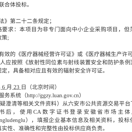
联合体投标。
法》第二十二条规定；
格要求：本项目为非专门面向中小企业采购项目，但
策;
且有效的《医疗器械经营许可证》或《医疗器械生产许
标人应按照《放射性同位素与射线装置安全和防护条例
规定，具备相对应且有效的辐射安全许可证。
年
6
月
23
日
（北京时间）
ttp://ggzy.luan.gov.cn）
答疑澄清等相关文件资料）从六安市公共资源交易平台
证书后，使用CA数字证书登录安徽省市场主体
wpt-zhutiku/dengludenglu），填报企业基本信息及相关资
真实性、准确性和完整性由投标供应商负责。