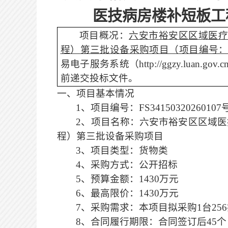
医技病房楼补短板工
项目概况：
六安市裕安区区域医
程）
第三批设备采购项目
（项目编号
易电子服务系统（
http://ggzy.lua
前递交投标文件。
一、项目基本情况
1、项目编号：FS34150320260107
2、项目名称：六安市裕安区区域医
程）
第三批设备采购项目
3、项目类型：
货物类
4、采购方式：公开招标
5
、预算金额：
1430
万元
6
、最高限价：
1430
万元
7
、采购需求：本项目
拟采购
1台25
8
、合同履行期限：合同签订后
45