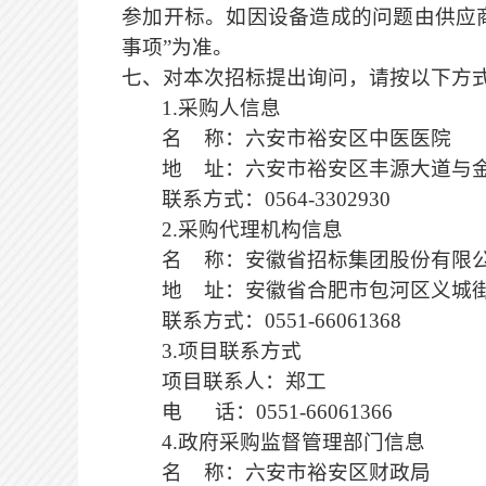
参加开标
。
如因设备造成的问题由供应
事项
”为准。
七、对本次招标提出询问，请按以下方
1.
采购人信息
名
称：六安市裕安区中医医院
地
址：六安市裕安区丰源大道与
联系方式：
0564-3302930
2
.采购代理机构信息
名
称：
安徽省招标集团股份有限
地
址：安徽省合肥市包河区义城
联系方式：
05
51
-
66061368
3
.项目联系方式
项目联系人：
郑工
电
话：
05
51
-
66061366
4
.政府采购监督管理部门
信息
名
称
：
六安市裕安区财政局