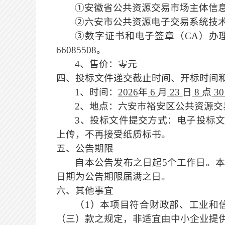
①
安徽省公共资源交易市场主体信
②六安市公共资源电子交易系统技
③数字证书和电子签章（CA）办理咨询电
66085508。
4、售价：零元
四、投标文件递交截止时间、开标时间
1、时间：
2026
年
6
月
23
日
8
点
3
2、地点：六安市裕安区公共资源交
3、投标
文件提交方式：
电子投标
上传，
不再接
受
纸质标书。
五、公告期限
自本公告发布之日起
5个工作日。
日期为公告期限届满之日。
六、其他事宜
（
1）本项目符合财政部、工业和
（三）款之规定，非适宜由中小企业提