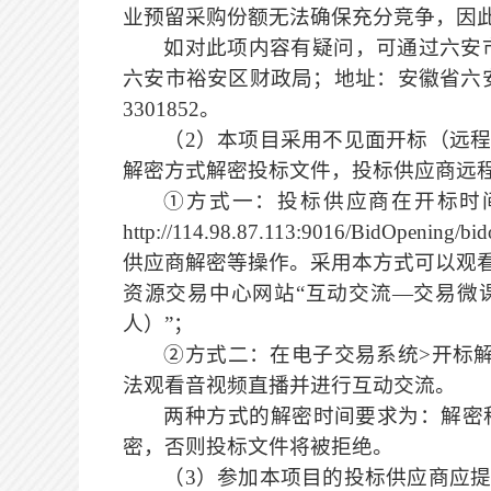
业预留采购份额无法确保充分竞争，因
如对此项内容有疑问，可通过六安
六安市裕安区财政局；地址：安徽省六
3301852。
（
2
）
本项目采用不见面开标（远
解密方式解密投标文件，投标供应商远
①方式一：投标供应商在开标时
http://114.98.87.113
:9016/BidOpenin
供应商解密等
操作
。采用本方式可以观
资源交易中心网站
“
互动交流
—交易微
人）”；
②方式二：在电子交易系统>开标
法观看音视频直播并进行互动交流。
两种方式的解密时间要求为：解密
密，否则投标文件将被拒绝。
（
3
）
参加本项目的投标供应商应