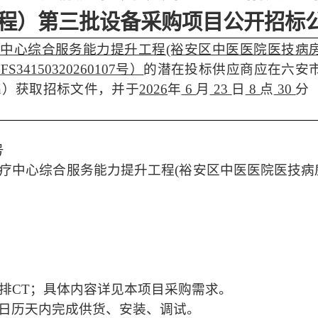
程
）
第三批设备采购项目
公开招标
疗中心综合服务能力提升工程
(裕安区中医医院医技病
：
FS34150320260107号）
的潜在投标供应商应在六安
n.gov.cn）获取招标文件，并于
2026
年
6
月
23
日
8
点
30
分
号
疗中心综合服务能力提升工程(裕安区中医医院医技病
6排CT
；具体内容详见本项目采购需求。
个日历天内完成供货、安装、调试。