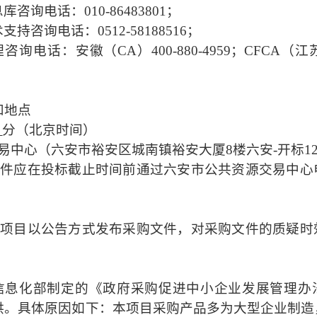
息库咨询电话：
010-86483801；
术支持咨询电话：
0512-58188516
；
话：安徽（CA）400-880-4959；CFCA（江苏
和地点
0
分（北京时间）
易中心（六安市裕安区城南镇裕安大厦8楼六安-开标
1
文件应在投标截止时间前通过六安
市
公共资源交易中心
本项目以公告方式发布采购文件，对
采购
文件的质疑时
信息化部制定的《政府采购促进中小企业发展管理办
供。具体原因如下：本项目采购产品多为大型企业制造