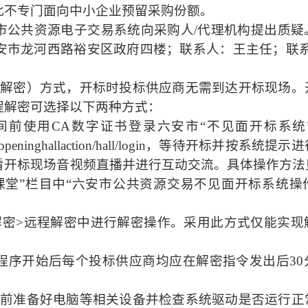
此不专门面向中小企业预留采购份额。
市公共资源电子交易系统向采购人
/代理机构提出质疑
安市龙河西路裕安区政府四楼；联系人：王主任；联
程解密）方式，开标时投标供应商无需
到达
开标现场
。
程解密可选择以下两种方式：
间前使用CA数字证书登录六安市“不见面开标系统
g/bidopeninghallaction/hall/login，等待开标并按系
看开标现场音视频直播并进行互动交流。具体操作方法
课堂”栏目中“六安市公共资源交易不见面开标系统操
解密>远程解密中进行解密操作
。
采用此方式仅能实现
程序开始后每个投标供应商均应在
解密指令发出后
3
提前准备好电脑等相关设备
并检查系统驱动是否运行正