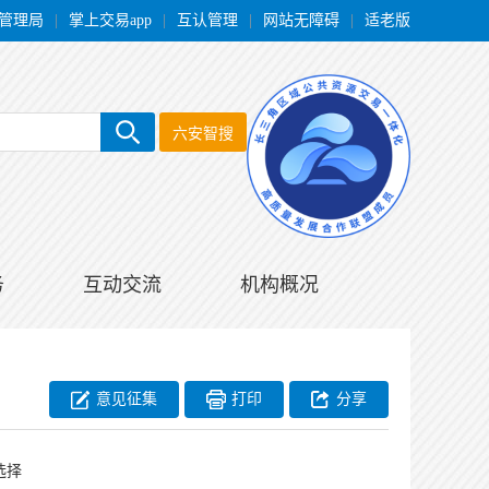
管理局
|
掌上交易app
|
互认管理
|
网站无障碍
|
适老版
六安智搜
务
互动交流
机构概况
意见征集
打印
分享
选择