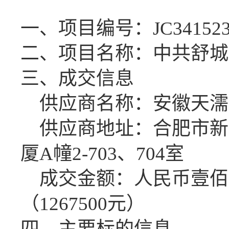
一、
项目编号：
JC34152
二
、
项目名称：
中共舒城
三、
成交
信息
供应商名称：安徽天濡
供应商地址：合肥市新
厦
A幢2-703、704室
成交
金额：
人民币
壹佰
（
1267500
元）
四、主要标的信息