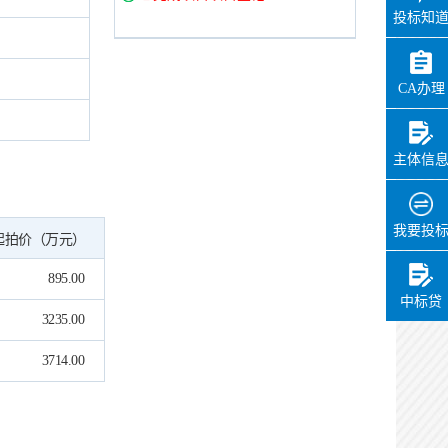
投标知
CA办理
主体信
我要投
起拍价（万元）
895.00
中标贷
3235.00
3714.00