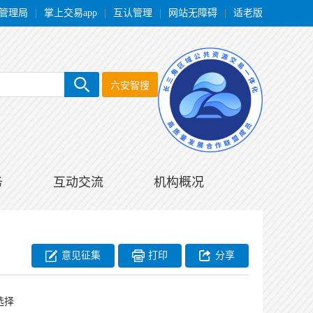
管理局
|
掌上交易app
|
互认管理
|
网站无障碍
|
适老版
六安智搜
务
互动交流
机构概况
意见征集
打印
分享
选择