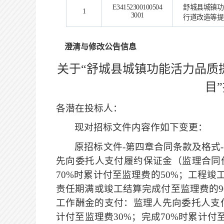
E34152300100504
舒城县城镇功
1
3001
行道改造等提
澄清与修改公告信息
关于
“舒城县城镇功能活力品质
目
各潜在投标人：
现对招标文件内容作如下变更：
原招标文件
-
第四章合同条款及格式
-
先向委托人支付履约保证金（监理合同
70%
时累计付至监理费的
50%
；工程竣
责任期满或竣工结算完成付至监理费的
工作酬金的支付：监理人先向委托人支
计付至监理费30%；完成70%时累计付