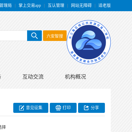
管理局
|
掌上交易app
|
互认管理
|
网站无障碍
|
适老版
六安智搜
务
互动交流
机构概况
意见征集
打印
分享
选择