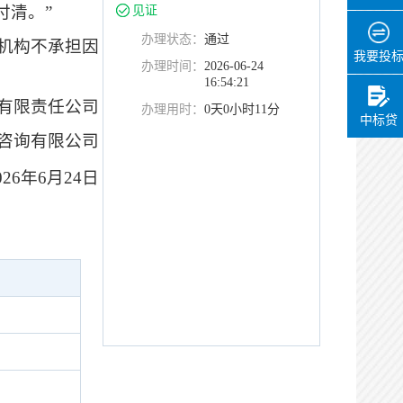
付清。
”
见证
办理状态：
通过
机构不承担因
我要投
办理时间：
2026-06-24
16:54:21
有限责任公司
办理用时：
0天0小时11分
中标贷
咨询有限公司
02
6
年
6
月
24
日