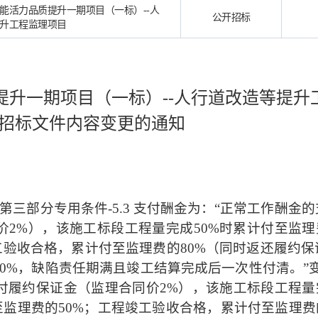
能活力品质提升一期项目（一标）--人
公开招标
升工程监理项目
提升一期项目（一标）--人行道改造等提升
”招标文件
内容变更
的通知
第三部分专用条件
-5.3
支付酬金为：“正常工作酬金的
价
2%
），该施工标段工程量完成
50%
时累计付至监理
工验收合格，累计付至监理费的
80%
（同时返还履约保
90%
，缺陷责任期满且竣工结算完成后一次性付清
。
”
付履约保证金（监理合同价
2%），该施工标段工程量
至监理费的50%；工程竣工验收合格，累计付至监理费