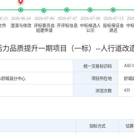
6-15
2026-06-24
2026-07-06
2026-07-07
2026-07-08
2026-07-13
202
文件
澄清与修改
评标委员会
开评标信息
中标候选人
投标保证金
中
组建申请
公示
退还
活力品质提升一期项目（一标）--人行道改
A02-1
统一交易标识码
心舒城县分中心
项目所在地
舒城
433
浏览次数
招标方式
估算