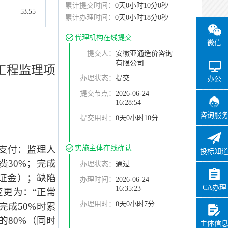
累计提交时间：
0天0小时10分0秒
53.55
累计办理时间：
0天0小时18分0秒
代理机构在线提交
微信
提交人：
安徽亚通造价咨询
有限公司
工程监理项
办理状态：
提交
办公
提交节点：
2026-06-24
16:28:54
咨询服
提交用时：
0天0小时10分
支付：监理人
实施主体在线确认
投标知
费
30%
；完成
办理状态：
通过
证金）；缺陷
办理时间：
2026-06-24
CA办理
16:35:23
变更为：
“
正常
办理用时：
0天0小时7分
完成50%时累
的80%（同时
主体信