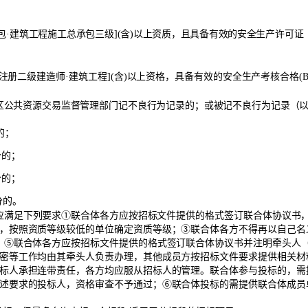
包
·建筑工程施工总承包三级
]
(
含
)
以上
资质，且具备有效的安全生产许
可证
注册二级建造师
·
建筑
工程
](
含
)
以上
资格，具备有效的
安全生产考核合格
(
区公共资源交易监督管理部门记不良行为记录的；或被记不良行为记录（
的；
分的；
分的；
分的。
应满足下列要求
①联合体各方应按招标文件提供的格式签订联合体协议书
，按照资质等级较低的单位确定资质等级；③联合体各方不得再以自己名
；
⑤联合体各方应按招标文件提供的格式签订联合体协议书并注明牵头人
密等工作均由其牵头人负责办理，其他成员方按招标文件要求提供相关材
标人承担连带责任，各方均应服从招标人的管理。联合体参与投标的，需
述要求的投标人，资格审查不予通过；⑥联合体投标的需提供联合体成员