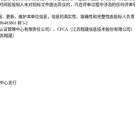
时间前投标人未对招标文件提出异议的，凡在评审过程中涉及
的任何评审
报、更新、维护本单位信息，信息的真实性
、
准确性和完整性由投标人负责
-86483801
转
5-2
认证管理中心有限责任公司）、
CFCA
（江
苏翔晟信息技术股份有限公司）
苏翔晟）
中心支行