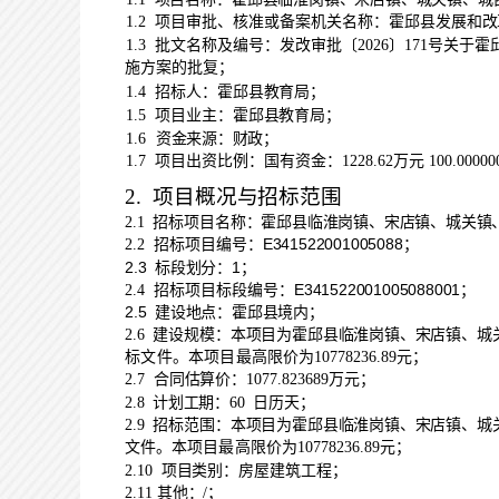
1.2
项目审批、核准或备案机关名称：
霍邱县发展和改
霍
1.3
批文名称及编号：
发改审批
〔
202
6
〕
171
号关于
施方案
的批复
；
1.4
招标人：
霍邱县教育局
；
1.5
项目业主：
霍邱县教育局
；
1.6
资金来源：
财政
；
1.7
项目出资比例：
国有资金：
1228.62
万元
100.0000
2.
项目概况与招标范围
霍邱县临淮岗镇、宋店镇、城关镇
2.1
招标项目名称：
：
E341522001005088；
2.2
招标项目编号
2.3 标段划分：1；
E341522001005088
001
；
2.4
招标项目标段编号：
2.5 建设地点：霍邱县境内；
霍邱县临淮岗镇、宋店镇、城
2.6
建设规模：
本项目
为
标文件
。本项目最
高限价为
10778236.89
元
；
2.7
合同估算价：
1077.823689万元；
2.8
计划工期：
60
日历天；
霍邱县临淮岗镇、宋店镇、城
2.9
招标范围：
本项目
为
文件。
本项目最
高限价为
10778236.89
元
；
2.10
项目类别：
房屋建筑
工程
；
2.11
其他：
/
；