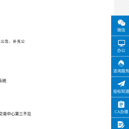
代理机构完善信息
办理状态：
通过
微信
办理时间：
2026-05-22
14:56:39
标公告、补充公
办理用时：
0天0小时5分
办公
实施主体在线确认
咨询服
办理状态：
不通过
系统
办理时间：
2026-05-22
15:09:07
投标知
办理用时：
0天0小时13分
CA办理
代理机构完善信息
交易中心第三
不见
办理状态：
通过