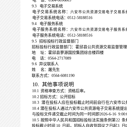
电
话：
0564-
6096003
9.3
电子交易系统
电子交易系统名称：
六安市公共资源交易电子交易系
电子交易系统电话：
0512-58188516
9.4
电子服务系统
电子服务系统名称：
六安市公共资源交易电子服务系
电子服务系统电话：
0512-58188516
9.5
招标投标行政监督部门
招标投标行政监督部门：
霍邱县公共资源交易监督管理
地
址：
霍邱县蓼源国控集团综合楼四楼
电
话：
0564-2717089
9.6
异议联系人
姓
名：
屠先生
联系方式：
0564-
6081190
10.
其他事项说明
10.1
资格审查方式：
资格后审
。
10.2
招标方式：
公开招标
10.3
潜在投标人应在投标截止时间前自行在六安市公
10.4
潜在投标人通过六安市公共资源电子
交易系统提
与投标文件递交截止时间为同一时间即
202
6
-
6-16
9
:
0
0:
10.5
按照中华人民共和国招标投标法实施条例第
22
条
投标截止时间
10
日前。招标人自收到异议之日起
3
日