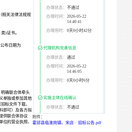
办理状态：
不通过
（相关法律法规规
办理时间：
2026-05-22
14:40:41
办理用时：
0天0小时42分
B
类
)
证书。
以公布日期为
代理机构完善信息
办理状态：
通过
办理时间：
2026-05-22
14:46:05
办理用时：
0天0小时6分
，明确联合体牵头
实施主体在线确认
义单独或参加其他
（招标文件下载、
办理状态：
不通过
料即可）及各方拟
提供联合体协议
办理时间：
2026-05-22
附件：
14:52:25
单位的营业执照、
霍邱县临淮岗镇、宋店···招标公告.pdf
办理用时：
0天0小时7分