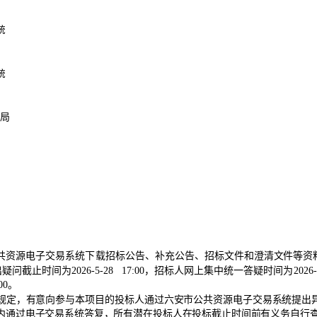
统
统
局
共资源电子交易系统下载招标公告、补充公
告、招标文件和澄清文件等资
出疑问截止时间为
202
6
-
5-28
17:00
，招标人网上集中统一答疑时间为
202
6
00
。
规定，有意向参与本项目的投标人通过六安市公共资源电子
交易系统提出
内通过电子
交易系统答复，所有潜在投标人在投标截止时间前有义务自行