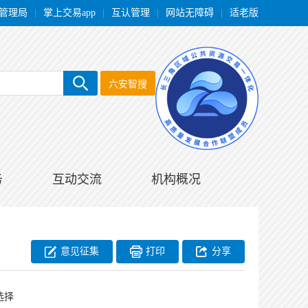
管理局
|
掌上交易app
|
互认管理
|
网站无障碍
|
适老版
六安智搜
务
互动交流
机构概况
意见征集
打印
分享
选择