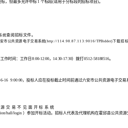
投标，但最多允许中标
1
个标段
(
适用于分标
段的招标项目
)
。
查阅招标文件。
系统
安
市
公
共
资
源
电
子
交
易
系
统
(
http
://114.98.87.113:9
016/
TPBidder
)下载招
（工作时间：工作日
8:00-12:00
，
14:30-17:30
）
拨打
0512-58188516
。
-6-
16
9
:
0
0:00
，投标人应在投标截止时间
前通过
六安市公共资源电子交易
。
源
交
易
不
见
面
开
标
系
统
on/hall/login
）参加开标活动
。招标人代表及代理机构在
霍邱县公共资源