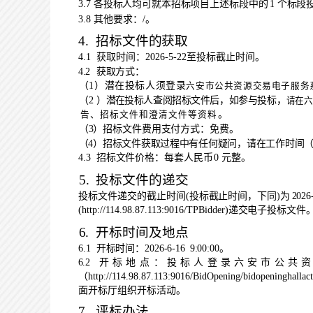
3.7
各投标人均可就本招标项目上述标段中的
1
个标段
3.8
其他要求：
/
。
4.
招标文件的获取
4.1
获取时间：
202
6
-
5-2
2
至投标截止时间。
4.2
获取方式：
（
1
）潜在投标人须登录
六安市公共资源交易电子服务
（
2
）
潜
在
投
标
人
查
阅
招
标
文
件
后
，
如
参
与
投
标
，
请
在
六
。
告、招标文件和澄清文件等资料
（
3
）招标文件费用支付方式：免费。
（
4
）招标文件获取过程中有任何疑问，请在工作时间
4.3
招标文件价格：每套人民币
0
元整。
5.
投标文件的递交
投标文件递交的截止时间
(
投标截止时间，下同
)
为
202
6
(
http://114.98.87.113:9
016/TPBidder
)
递交电子投标文件
6.
开标时间及地点
6.1
开标时间：
202
6
-
6-
16
9
:
0
0:00
。
6.2
开
标
地
点
：
投
标
人
登
录
六
安
市
公
共
资
（
http://114.98.87.113:9016/BidOpening/bidopeninghallacti
面开标厅组织开标活
动。
7.
评标办法