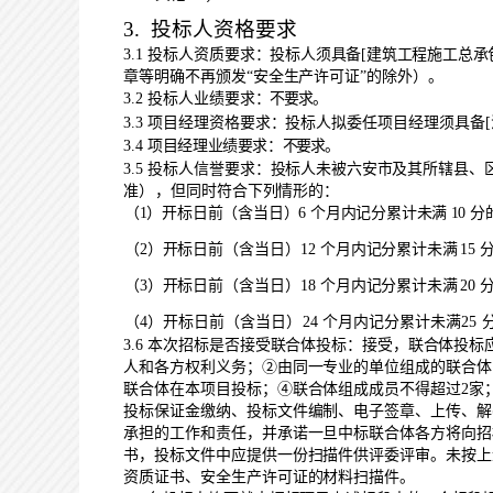
3.
投标人资格要求
3.1
投标人资质要求：
投标人须具备
[
建筑工程施工总承
章等明确不再颁发
“安全生产许可证”
的除外）。
3.2
投标人业绩要求：
不要求。
3.3
项目经理资格
要求：投标人拟委任项目经理须具备
[
3.4
项目经理业绩要求：
不要求。
3.5
投标人信誉要求：
投标人未被六安市及其所辖县、
准
），
但同时符合下列情形的：
（
1
）开标日前（含当日）
6
个月内记分累计未满
10
分
（
2
）开标日前（含当日）
12
个月内记分累计未满
15
（
3
）开标日前（含当日）
18
个月内记分累计未满
20
（
4
）开标日前（含当日）
24
个月内记分累计未满
25
3.6
本次招标是否接受联合体投标：
接受，联合体投标
人和各方权利义务；②由同一专业的单位组成的联合体
联合体在本项目投标；④联合体组成成员不得超过
2
家
投标保证金缴纳、投标文件编制、电子签章、上传、解
承担的工作和责任，并承诺一旦中标联合体各方将向招
书，投标文件中应提供一份扫描件供评委评审。未按上
资质证书、安全生产许可证的材料扫描件。