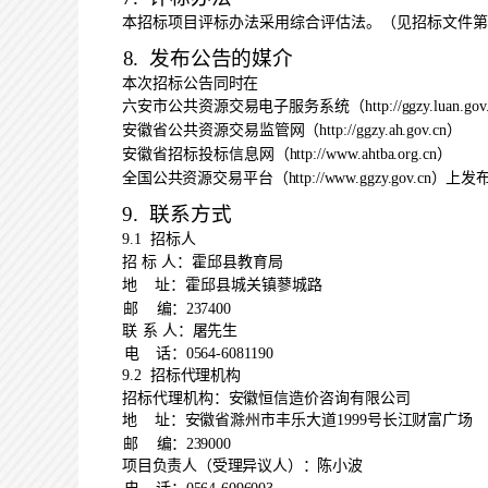
本招标项目评标办法采用
综合评估法
。（见招标文
件第
8.
发布公告的媒介
本次招标公告同时在
六安市公共资源交易电子服务系统（
http://ggzy.luan.gov
安徽省公共资源交易监管网（
http://ggzy.ah.g
ov.cn
）
安徽省招标投标信息网（
http://www.ahtba.org.cn
）
全国公共资源交易平台（
http://www.ggzy.gov.cn
）上发
9.
联系方式
9.1
招标人
招
标
人：
霍邱县教育局
地
址：
霍邱县城关镇蓼城路
邮
编：
237
4
00
联
系
人：
屠先生
电
话：
0564-
6081190
9.2
招标代理机构
招标代理机构：
安徽恒信造价咨询有限公司
地
址：
安徽省滁州市丰乐大道
1
999
号长江财富广场
邮
编：
239000
项目负责人（受理异议人）：陈小波