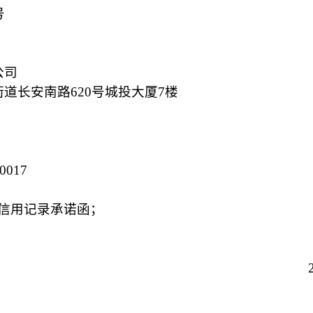
号
公司
街道长安南路
620号城投大厦7楼
70017
信用记录承诺函
；