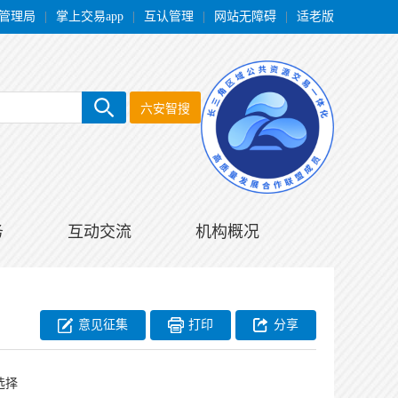
管理局
|
掌上交易app
|
互认管理
|
网站无障碍
|
适老版
六安智搜
务
互动交流
机构概况
意见征集
打印
分享
选择