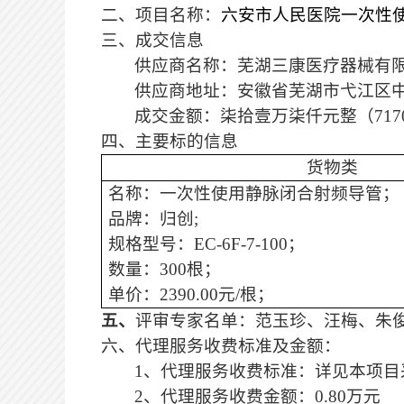
二、项目名称：
六安市人民医院一次性
三、成交信息
供应商名称：芜湖三康医疗器械有
供应商地址：安徽省芜湖市弋江区
成交金额：
柒拾壹万柒仟元整
（
717
四、主要标的信息
货物类
名称：一次性使用静脉闭合射频导管；
品牌：
归创
;
规格型号：
EC-6F-7-100
；
数量：
300根
；
单价：
2390.00
元
/根
；
五、
评审专家名单：
范玉珍
、汪梅、朱
六、代理服务收费标准及金额：
1、代理服务收费标准：详见本项
2、代理服务收费金额：
0.80
万元