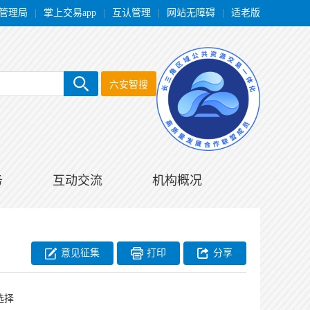
管理局
|
掌上交易app
|
互认管理
|
网站无障碍
|
适老版
六安智搜
务
互动交流
机构概况
意见征集
打印
分享
选择