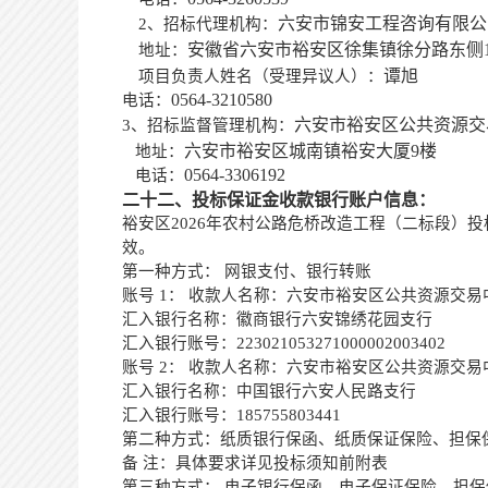
六安市锦安工程咨询有限公
2、招标代理机构：
安徽省六安市裕安区徐集镇徐分路东侧
地址：
谭旭
项目负责人姓名
（受理异议人）：
0564-3210580
电话：
六安市裕安区公共资源交
3、
招标监督管理机构：
六安市裕安区城南镇裕安大厦
9楼
地址：
0564-3306192
电话：
二十二、投标保证金收款银行账户信息：
裕安区
2026年农村公路危桥改造工程（二标段）
效。
第一种方式：
网银支付、银行转账
账号
1： 收款人名称：六安市裕安区公共资源交易
汇入银行名称：徽商银行六安锦绣花园支行
汇入银行账号：
223021053271000002003402
账号
2： 收款人名称：六安市裕安区公共资源交易
汇入银行名称：中国银行六安人民路支行
汇入银行账号：
185755803441
第二种方式：纸质银行保函、纸质保证保险、担保
备
注：具体要求详见投标须知前附表
第三种方式：
电子银行保函、电子保证保险、担保