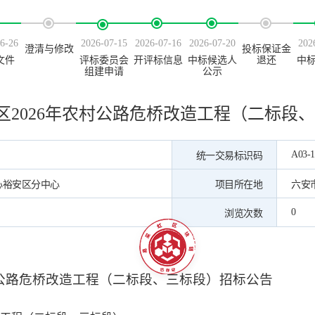
6-26
2026-07-15
2026-07-16
2026-07-20
202
澄清与修改
投标保证金
文件
评标委员会
开评标信息
中标候选人
退还
中
组建申请
公示
区2026年农村公路危桥改造工程（二标段
A03-1
统一交易标识码
心裕安区分中心
项目所在地
六安
0
浏览次数
公路危桥改造工程（
二标段、三标段
）
招标公告