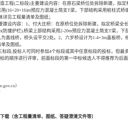
桥改造工程(二标段)主要建设内容：在原石梁桥位处拆除新建，拟定
构采用(16+20+16)m预应力混凝土简支T梁，下部结构采用桩柱式
具体详见工程量清单及图纸；
主要建设内容：1、付大庄桥：在原桥位处拆除新建，拟定桥梁全长为4
m+0.5m(防撞护栏),桥梁上部结构采用2-20m预应力混凝土简支T梁
直线桥，桥头设平交2处。2、六岁桥设计为1-4×3m盖板桥，桥梁
清单及图纸。
三标段
,投标人可同时参加4个标段或其中任意标段的投标，但最
标的顺序进行评审，前面标段的第一中标候选人不得推荐为后面
an.gov.cn）
n）
下载（含工程量清单、图纸、答疑澄清文件等）