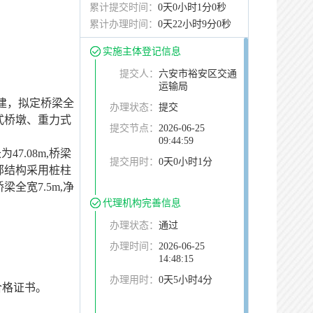
累计提交时间：
0天0小时1分0秒
累计办理时间：
0天22小时9分0秒
实施主体登记信息
提交人：
六安市裕安区交通
运输局
新建，拟定桥梁全
办理状态：
提交
柱式桥墩、重力式
提交节点：
2026-06-25
09:44:59
7.08m,桥梁
提交用时：
0天0小时1分
，下部结构采用桩柱
全宽7.5m,净
代理机构完善信息
办理状态：
通过
办理时间：
2026-06-25
14:48:15
办理用时：
0天5小时4分
合格证书。