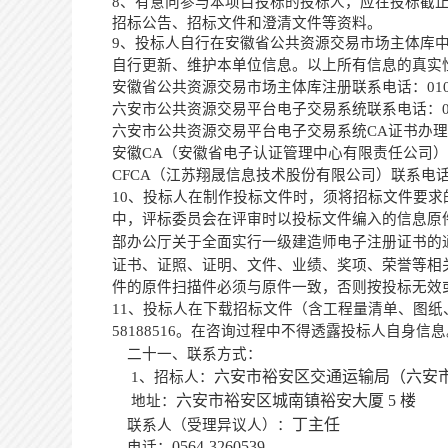
8、有意向参与本项目投标的投标人，应在投标截止时间前自行在六
招标公告、招标文件和澄清文件等资料。
9、投标人自行在安徽省公共资源交易市场主体库
自行更新、维护本单位信息。以上所有信息的真实
安徽省公共资源交易市场主体库注册联系电话：
01
六安市公共资源交易平台电子交易系统联系电话：
六安市公共资源交易平台电子交易系统
CA证书办
安徽
CA（安徽省电子认证管理中心有限责任公司）联
CFCA（江苏翔晟信息技术股份有限公司）联系电话：02
10、投标人在制作投标文件时，须将招标文件要
中，评标委员会在评审时以投标文件编入的信息原
部办公厅关于全面实行一级建造师电子注册证书的通知》
证书、证照、证明、文件、业绩、奖项、荣誉等
相
件的原件扫描件必须与原件一致，否则按投标无效
11、投标人在下载招标文件（含工程量清单、图
58188516
。在咨询过程中不得透露投标人自身信息
二十一、联系方式：
六安市裕安区交通运输局（六安
1、招标人：
六安市裕安区城南镇裕安大厦
5 楼
地址：
丁主任
联系人（受理异议人）：
0564-3260539
电话：