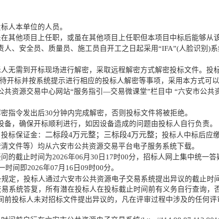
投标人本单位的人员。
未在其他项目上任职，或虽在其他项目上任职但本项目中标后能够从
责人、安全员、质量员
、
施工员自开工之日起采用
“IFA”(人脸识别
标人无需
到
开标现场进行解密，采取远程解密方式解密投标文件。投
，等待开标并按系统提示进行相应的投标人解密等事项，采用本方式可
共资源交易中心网站“服务指引—交易微课堂”栏目中 “六安市公共
解密指令发出后
30分钟内完成解密，否则投标文件将被拒绝。
设备，确保开标顺利进行，如因设备造成的问题由投标人自行负责。
二标段
4
万元整；三标段
4
万元整
，投标保证金
：
；投标人中标后应
澄清文件等）均从六安市公共资源交易平台电子服务系统下载。
疑问的
截止时间为
2026
年
06
月
30
日
17
时
00
分，招标人网上集中统一答
一时间即
2026
年
07月16
日
09
时
00
分。
条规定
，投标人通过
六安市公共资源电子交易系统提出异议的截止时
子交易系统答复，所有潜在投标人在投标截止时间前有义务自行查询，
间前投标人未对招标文件提出异议的，凡在评审过程中涉及的任何评