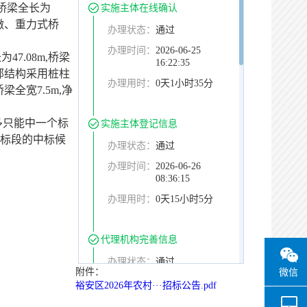
桥梁全长为
实施主体在线确认
桥墩、重力式桥
办理状态：
通过
办理时间：
2026-06-25
7.08m,桥梁
16:22:35
，下部结构采用桩柱
办理用时：
0天1小时35分
全宽7.5m,净
多只能中一个标
实施主体登记信息
标段的中标候
办理状态：
通过
办理时间：
2026-06-26
08:36:15
办理用时：
0天15小时5分
代理机构完善信息
办理状态：
通过
附件：
微信
办理时间：
2026-06-26
裕安区2026年农村···招标公告.pdf
08:54:01