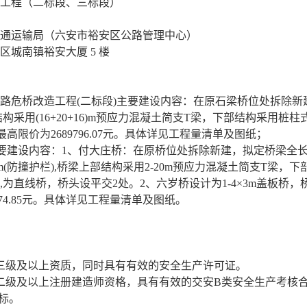
造工程（
二标段、三标段
）
通运输局（六安市裕安区公路管理中心）
区城南镇裕安大厦
5 楼
村公路危桥改造工程(二标段)主要建设内容：在原石梁桥位处拆除
部结构采用(16+20+16)m预应力混凝土简支T梁，下部结构采用桩
高限价为2689796.07元。具体详见工程量清单及图纸；
主要建设内容：1、付大庄桥：在原桥位处拆除新建，拟定桥梁全长为4
m+0.5m(防撞护栏),桥梁上部结构采用2-20m预应力混凝土简支T梁
直线桥，桥头设平交2处。2、六岁桥设计为1-4×3m盖板桥，桥梁
274.85元。具体详见工程量清单及图纸。
三级
及
以
上资质，同时具有有效的安全生产许可证。
二级及以上注册建造师资格，具有有效的交安
B类安全生产考核
标
。