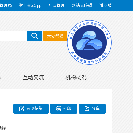
管理局
|
掌上交易app
|
互认管理
|
网站无障碍
|
适老版
六安智搜
务
互动交流
机构概况
意见征集
打印
分享
选择