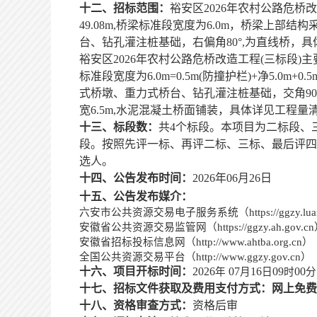
十二、招标范围：
裕安区
2026年农村公路危
49.08m,桥梁标准段宽度为6.0m，桥梁上部结
台、钻孔灌注桩基础，右偏角80°,为直线桥，
裕安区
2026年农村公路危桥改造工程(三标段)
标准段宽度为6.0m=0.5m(防撞护栏)+净5.0
式桥墩、重力式桥台、钻孔灌注桩基础，交角90,为
宽6.5m,水泥混凝土桥面铺装，具体详见工程量
十三、标段数：
共
4个标段。本项目为二标段
、
段。按照先评一标、再评二标、三标、最后评四
选人。
十四、公告发布时间：
2026
年
06
月
26
日
十五、公告发布媒介：
六安市公共资源交易电子服务系统（
https://ggzy.
lu
安徽省公共资源交易监管网（
https://ggzy.
ah.gov.c
安徽省招标投标信息网（
http://www.ahtba.org.cn）
全国公共资源交易平台（
http://www.ggzy.gov.cn）
十六、项目开标时间：
2026
07
16
09
00
年
月
日
时
分
十七、招标文件获取及费用支付方式：网上免费
十八、资格审查方式：
资格后审