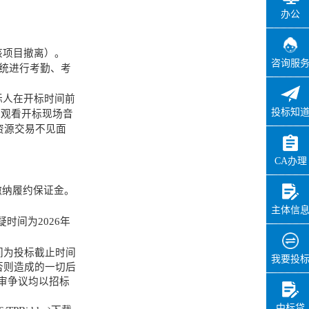
办理用时：
0天0小时18分
办公
实施主体在线确认
该项目撤离）。
咨询服
)系统进行考勤、考
办理状态：
通过
办理时间：
2026-06-26
标人在开标时间前
08:57:09
投标知
以观看开标现场音
办理用时：
0天0小时4分
资源交易不见面
CA办理
见证
办理状态：
通过
缴纳履约保证金。
办理时间：
2026-06-26
主体信
09:53:01
疑时间为
2026
年
办理用时：
0天0小时3分
间为投标截止时间
我要投
否则造成的一切后
审争议均以招标
中标贷