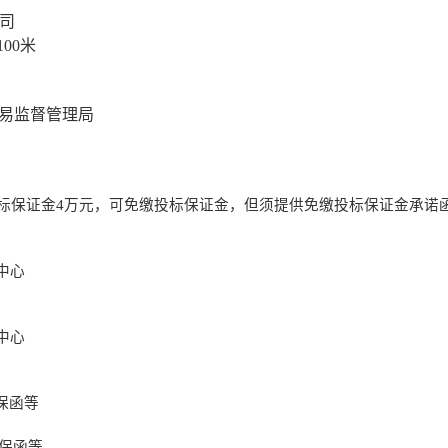
司
100米
易监督管理局
投标保证金
4
万元，可免缴投标保证金，但须提供免缴投标保证金承诺
中心
中心
保函等
保函等