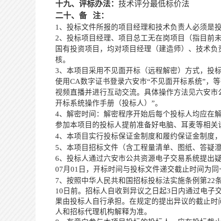
十九、评标办法：
技术评分最低标价法
二十、备
注：
1、投标文件所报的项目经理和技术负责人必须是
2、
投标项目经理、项目总工无在岗项目（指目前
国有投资项目，均对项目经理（建造师）、技术负
核。
3、
本项目采用不见面开标（远程解密）方式，投
使用
CA数字证书登录六安市“不见面开标系统”
视频直播并进行互动交流。具体操作方法见六安市公
开标系统操作手册（投标人）”
。
4、
解密时间：解密程序开始后每个投标人均应在
参加本项目的投标人提前准备好电脑、耳麦等相关
4、本项目实行投标保证金制度和履约保证金制度
5、本项目招标文件（含工程量清单、图纸、答疑
6、
投标人
通过
六安市公共资源电子
交易
系统提出
07
月
01
日，开标时间与投标文件递交截止时间为同
7、
按照
中华人民共和国招标投标法实施条例
第
22
10日前。招标人自收到异议之日起3日内通过电
果由投标人自行承担。在规定
的
提出异议的截止时
人和招标代理机构解释为准。