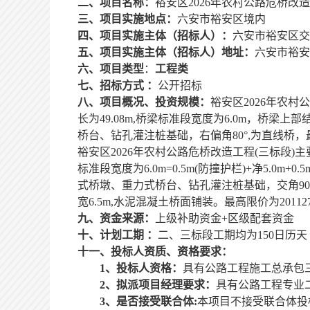
二、项目名称：
裕安区
2026年农村公路危桥改
三、项目实施地点：
六安市裕安区境内
四、项目实施主体（招标人）：
六安市裕安区交
五、项目实施主体（招标人）地址：
六安市裕安
六、项目类型
：
工程类
七、招标方式
：
公开招标
八、项目概况、投资规模：
裕安区
2026年农
长为49.08m,桥梁标准段宽度为6.0m，桥梁上
桥台、钻孔灌注桩基础，右偏角80°,为直线桥，最
裕安区
2026年农村公路危桥改造工程(三标段)
标准段宽度为6.0m=0.5m(防撞护栏)+净5.0
式桥墩、重力式桥台、钻孔灌注桩基础，交角90,为
宽6.5m,水泥混凝土桥面铺装。最高限价为2011
九、资金来源：
上级
补助资金
+
区级配套资金
十、计划工期
：
二、三标段工期均为
150日历天
十一、投标人资质、资格要求：
1、投标人资格：
具有公路工程施工总承包
2、拟派项目经理要求：
具有公路工程专业
3、是否接受联合体:
本项目不接受联合体投