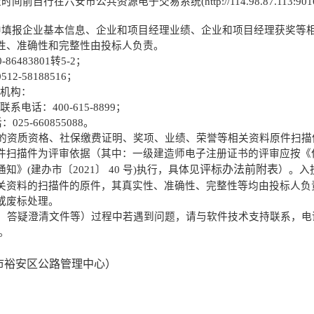
安市公共资源电子交易系统(http://114.98.87.113:9016/T
中填报企业基本信息、企业和项目经理业绩、企业和项目经理获奖等
性、准确性和完整性由投标人负责。
0-86483801转5-2；
0512-58188516
；
理机构：
系电话：400-
615
-
8899
；
5-660855088。
求的资质资格、社保缴费证明、奖项、业绩、荣誉等相关资料原件扫描
件扫描件为评审依据（其中：一级建造师电子注册证书的评审应按《
评标办法前附表
(建办市〔2021〕 40 号)执行，具体见
）。入
关
资料的扫描件的原件，其真实性、准确性、完整性
等
均由投标人负
或废标处理。
纸、答疑澄清文件等）过程中若遇到问题，请与软件技术支持联系，
电
。
市裕安区公路管理中心）