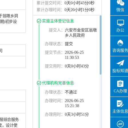
累计提交时间：
0天0小时43分0秒
微信
累计办理时间：
0天20小时1分0秒
于翁墩乡洞
实施主体登记信息
期)初步设
办公
提交人：
六安市金安区翁墩
乡人民政府
办理状态：
提交
咨询服
司
提交节点：
2026-06-25
11:30:53
提交用时：
0天0小时43分
投标知
代理机构完善信息
CA办理
办理状态：
不通过
办理时间：
2026-06-25
15:21:38
主体信
办理用时：
0天3小时51分
单层综合服务
度，设计使