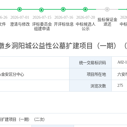
6-26
2026-07-01
2026-07-15
2026-07-16
2026-07-20
202
投标保证金
文件
澄清与修改
评标委员会
开评标信息
中标候选人
退还
中
组建申请
公示
墩乡洞阳城公益性公墓扩建项目（一期）（
A02-1
统一交易标识码
心金安区分中心
项目所在地
六安
275
浏览次数
墓扩建项目（一期）（二次）