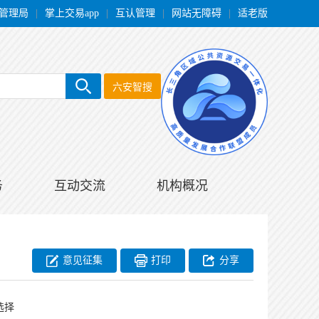
管理局
|
掌上交易app
|
互认管理
|
网站无障碍
|
适老版
六安智搜
务
互动交流
机构概况
意见征集
打印
分享
选择