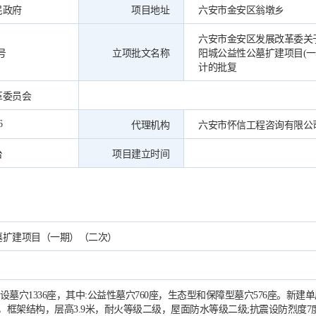
民政府
项目地址
六安市金安区翁墩乡
六安市金安区发展改革委关
号
立项批文名称
阳城公益性公墓扩建项目(一
计的批复
革委员会
6
代理机构
六安市怀信工程咨询有限公
台
项目建立时间
墓扩建项目（一期）（二次）
建设墓穴1336座，其中:公益性墓穴760座，生态型和保障型墓穴576座。新建
米，框架结构，层高3.9米，耐火等级二级，屋面防水等级二级;抗震设防烈度7