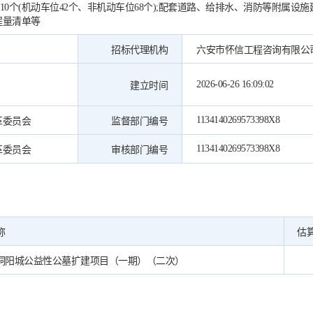
110个(机动车位42个、非机动车位68个);配套道路、给排水、消防等附属设
程量清单等
招标代理机构
六安市怀信工程咨询有限公
2026-06-26 16:09:02
建立时间
1134140269573398X8
革委员会
监督部门编号
1134140269573398X8
革委员会
审核部门编号
称
估
洞阳城公益性公墓扩建项目（一期）（二次）