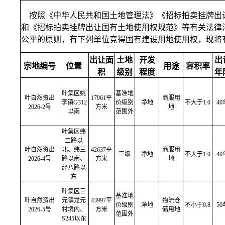
按照《中华人民共和国土地管理法》《招标拍卖挂牌出
和《招标拍卖挂牌出让国有土地使用权规范》等有关法律
公平的原则，有下列单位竞得国有建设用地使用权，现将
出让面
土地
开发
出
宗地编号
位置
用途
容积率
积
级别
程度
年
叶集区姚
基准地
叶自然资出
17961平
商服用
李镇G312
价级别
净地
不大于1.0
40
2026-2号
方米
地
以南
范围外
叶集区纬
二路以
叶自然资出
北、纬三
42637平
商服用
三级
净地
不大于1.0
40
2026-4号
路以南、
方米
地
经八路以
东
叶集区三
基准地
叶自然资出
元镇龙元
43997平
物流仓
价级别
净地
不小于0.8
50
2026-5号
村境内、
方米
储用地
范围外
S245以东