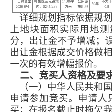
叶自然资出
叶集区三元镇境
14586
平
公用设
不大于
50
年
2026-6
号
内、
S245
以西
方米
施用地
0.8
详细规划指标依据规
上地块面积实际用地测
分，出让金不予增减；误
出让金根据成交价格做
一次的有效增幅报价。
二、竞买人资格及要
（一）中华人民共和
申请参加竞买。申请人
买；在报名截止时拖欠