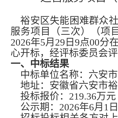
裕安区失能困难群众
服务项目（三次）（项
2026
年
5
月
29
日
9点00
心开标，经评标委员会评
一、
中标
结果
中标
单位名称
：
六安市
地址
：安徽省六安市裕
投标报价：
219.36万元
公示期：
2026
年
6
月
1
招标投标相关各方对