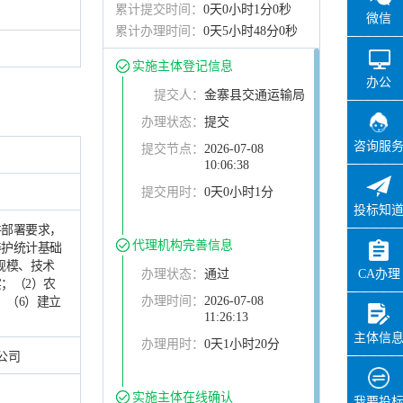
累计提交时间：
0天0小时1分0秒
微信
累计办理时间：
0天5小时48分0秒
实施主体登记信息
办公
提交人：
金寨县交通运输局
办理状态：
提交
咨询服
提交节点：
2026-07-08
10:06:38
提交用时：
0天0小时1分
投标知
件部署要求，
代理机构完善信息
养护统计基础
规模、技术
CA办理
办理状态：
通过
；（2）农
办理时间：
2026-07-08
；（6）建立
11:26:13
主体信
办理用时：
0天1小时20分
公司
实施主体在线确认
我要投