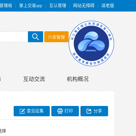
管理局
|
掌上交易app
|
互认管理
|
网站无障碍
|
适老版
六安智搜
务
互动交流
机构概况
意见征集
打印
分享
选择