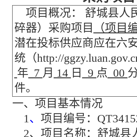
项目概况：
舒城县人
碎器）采购
项目
（项目
潜在投标供应商应在六
统（
http://ggzy.lua
年
7
月
14
日
9
点
00
件。
一、项目基本情况
1
、
项目编号：
QT3415
2、项目名称：舒城县