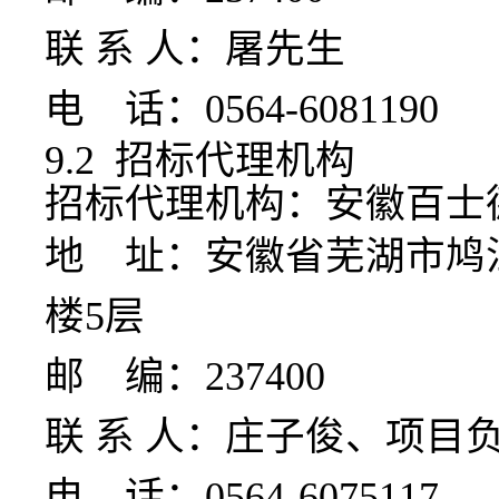
联
系
人：
屠先生
电
话：
0564-6081190
9.2 招标代理机构
招标代理机构：
安徽百士
地
址：安徽省芜湖市鸠
楼5层
邮
编：
237
4
00
联
系
人：庄子俊、项目
电
话：
0564-6075117