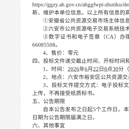
https://ggzy.ah.gov.cn/ahggf
新、维护本单位信息。以上所有信息的
①
安徽省公共资源交易市场主体信
②六安市公共资源电子交易系统技术支持
③数字证书和电子签章（CA）办理咨询电
66085508。
4、售价：零元
四、投标文件
递交截止时间、开标时间
1、时间：
2026
年
6
月
22
日
8
点
30
分
2、地点：六安市裕安区公共资源交
3、投标
文件提交方式：
电子投标
上传，
不再接
受
纸质标书。
五、公告期限
自本公告发布之日起
5个工作日。
日期为公告期限届满之日。
六、其他事宜