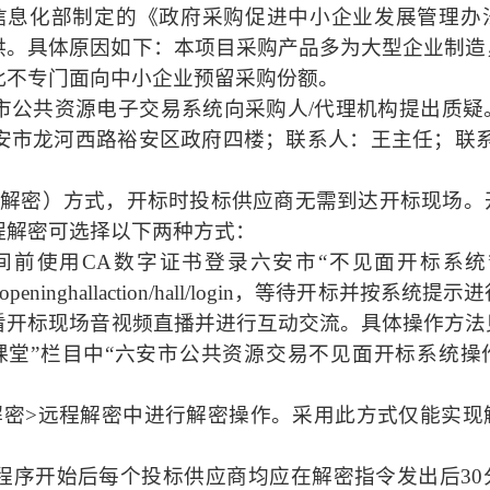
信息化部制定的《政府采购促进中小企业发展管理办
供。具体原因如下：本项目采购产品多为大型企业制造
此不专门面向中小企业预留采购份额。
市公共资源电子交易系统向采购人
/代理机构提出质疑
安市龙河西路裕安区政府四楼；联系人：王主任；联
程解密）方式，开标时投标供应商无需
到达
开标现场
。
程解密可选择以下两种方式：
间前使用CA数字证书登录六安市“不见面开标系统
ning/bidopeninghallaction/hall/login，等待开标并按
看开标现场音视频直播并进行互动交流。具体操作方法
课堂”栏目中“六安市公共资源交易不见面开标系统操
解密>远程解密中进行解密操作
。
采用此方式仅能实现
程序开始后每个投标供应商均应在
解密指令发出后
3