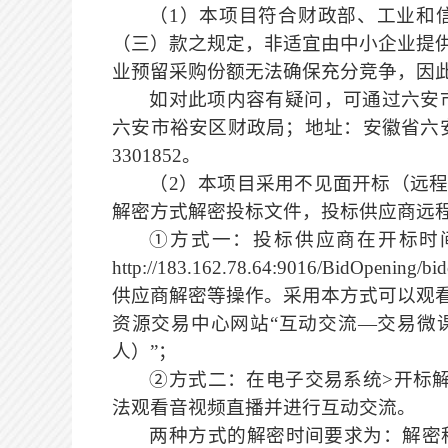
（
1）本项目符合财政部、工业和
（三）款之规定，非适宜由中小企业提
业预留采购份额无法确保充分竞争，因
如对此项内容有疑问，可通过六安
六安市裕安区财政局；地址：安徽省六
3301852。
（
2
）
本项目采用不见面开标（远
解密方式解密投标文件，投标供应商远
①方式一：投标供应商在开标时
http://183.162.78.64:9016/BidOpe
供应商解密等
操作
。采用本方式可以观
资源交易中心网站
“
互动交流
—交易微
人）”；
②方式二：在电子交易系统>开标
法观看音视频直播并进行互动交流。
两种方式的解密时间要求为：解密