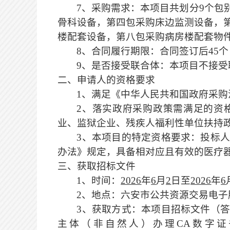
7
、采购需求：本项目共划分
9个包
骨科设备，第四包采购床边监测设备，
楼配套设备，第八包采购病房楼配套物
8
、合同履行期限：
合同签订后
45
9
、是否接受联合体：本项目不接受
二、申请人的资格要求
1、满足《中华人民共和国政府采购
2、落实政府采购政策需满足的资
业、监狱企业、残疾人福利性单位扶持政
3、本项目的特定资格要求：投标
办法》规定，具备相对应且有效的医疗
三、获取招标文件
1、时间：
2026
年
6
月
2
日至
2026
年
6
2、地点：六安市公共资源交易电子服务系统（h
3、获取方式：
本项目招标文件（
主体（非自然人）办理
CA数字