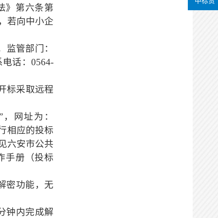
中标贷
法》第六条第
办理状态：
通过
，若向中小企
办理时间：
2026-06-02
11:44:50
。
监管部门：
办理用时：
0天0小时1分
系电话：
0564-
实施主体在线确认
开标采取远程
办理状态：
不通过
办理时间：
2026-06-02
”，网址为：
11:45:10
系统提示进行相应的投标
办理用时：
0天0小时1分
见六安市公共
作手册（投标
代理机构完善信息
办理状态：
通过
解密功能，无
办理时间：
2026-06-02
11:46:14
0分钟内完成解
办理用时：
0天0小时2分