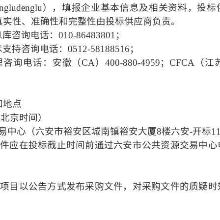
wpt-zhutiku/dengludenglu），填报企业基本信息及相关资
真实性、准确性和完整性由投标供应商负责。
息库咨询电话：
010-86483801；
咨询电话：0512-58188516；
话：安徽（CA）400-880-4959；CFCA（江苏
和地点
（北京时间）
易中心（六安市裕安区城南镇裕安大厦8楼六安-开标1
文件应在投标截止时间前通过六安市公共资源交易中心
本项目以公告方式发布采购文件，对
采购
文件的质疑时