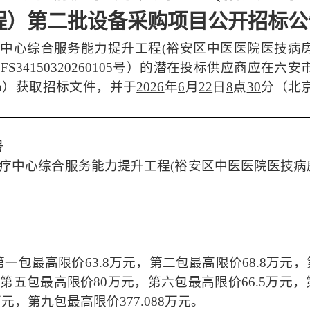
程）第二批设备采购项目
公开招标公
疗中心综合服务能力提升工程
(裕安区中医医院医技病
：
FS34150320260105号）
的潜在投标供应商应在六安
n.gov.cn）获取招标文件，并于
2026
年
6
月
22
日
8
点
30
分（北
号
疗中心综合服务能力提升工程(裕安区中医医院医技病
其中第一包最高限价63.8万元，第二包最高限价68.8万元
元，第五包最高限价80万元，第六包最高限价66.5万元
2万元，第九包最高限价377.088万元。