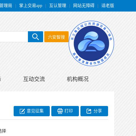
管理局
|
掌上交易app
|
互认管理
|
网站无障碍
|
适老版
六安智搜
务
互动交流
机构概况
意见征集
打印
分享
选择