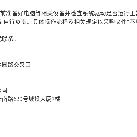
提前准备好电脑等相关设备
并检查系统驱动是否运行正
商自行负责。具体操作流程及相关规定以
采购文件
“
式联系。
金园路交叉口
公司
安南路
620号城投大厦7楼