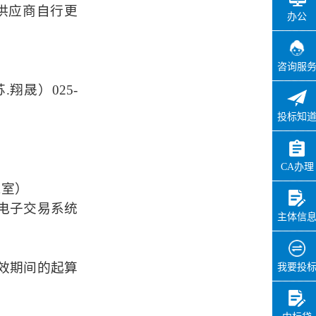
料，投标供应商自行更
10:17:37
办公
办理用时：
0天0小时13分
咨询服
实施主体在线确认
.翔晟）025-
办理状态：
通过
投标知
办理时间：
2026-06-02
10:29:30
办理用时：
0天0小时12分
CA办理
1室）
实施主体登记信息
电子交易系统
办理状态：
通过
主体信
办理时间：
2026-06-02
11:44:19
效期间的起算
我要投
办理用时：
0天0小时37分
代理机构完善信息