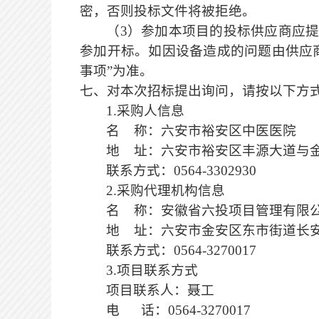
密，否则投标文件将被拒绝。
（
3
）
参加本项目的投标供应商应
参加开标
。
如因设备造成的问题由供应
事项
”为准。
七、对本次招标提出询问，请按以下方
1.
采购人信息
名
称：六安市裕安区中医医院
地
址：六安市裕安区丰源大道与
联系方式：
0564-3302930
2
.采购代理机构信息
名
称：安徽省六投项目管理有限
地
址：六安市金安区东市街道长
联系方式：
0564-3270017
3
.项目联系方式
项目联系人：
聂工
电
话：
0564-3270017