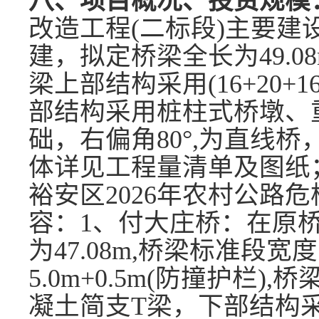
八、项目概况、投资规模
改造工程(二标段)主要
建，拟定桥梁全长为49.0
梁上部结构采用(16+20+
部结构采用桩柱式桥墩、
础，右偏角80°,为直线桥，
体详见工程量清单及图纸
裕安区
2026年农村公路
容：1、付大庄桥：在原
为47.08m,桥梁标准段宽度为
5.0m+0.5m(防撞护栏)
凝土简支T梁，下部结构