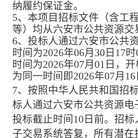
纳履约保证金。
5、本项目招标文件（含工
等）均从六安市公共资源交
6、
投标人
通过
六安市公共
时间为
2026
年
06
月
30
日
17
时
时间为
2026
年
07
月
01
日，开
为同一时间即
2026
年
07月16
7、
按照
中华人民共和国招
标人通过
六安市公共资源电
投标截止时间
10日前。招
子交易系统答复，所有潜在