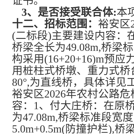
证书。
3、是否接受联合体:
本
十二、招标范围：
裕安区
(二标段)主要建设内容
桥梁全长为49.08m,桥
构采用(16+20+16)m
用桩柱式桥墩、重力式桥
80°,为直线桥，具体详
裕安区
2026年农村公路
容：1、付大庄桥：在原
为47.08m,桥梁标准段宽度为
5.0m+0.5m(防撞护栏)