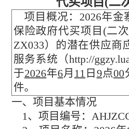
代买项目(二
项目概况：
2026年
保险政府代买项目(二次
ZX033
）的潜在供应商
服务系统（
http://gg
于
2026
年
6
月
11
日
9
点
00
件。
一、项目基本情况
1、项目编号：
AHJZCG