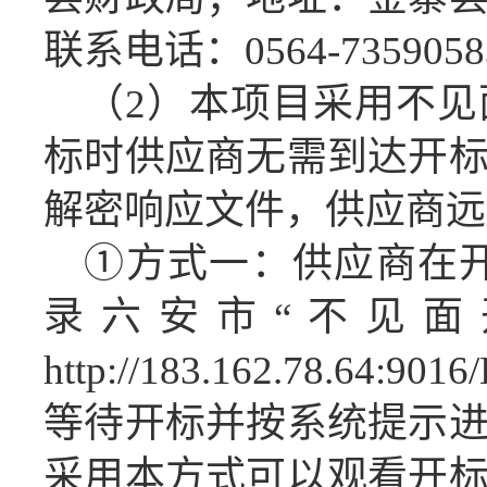
联系电话：0564-735905
（
2
）
本项目采用不见
标时
供应商
无需
到达
开
解密
响应
文件，
供应商
远
①方式一：
供应商
在
录六安市“不见面
http://183.162.78.64:9016
等待开标并按系统提示
采用本方式可以观看开