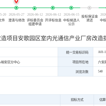
5-20
2026-05-27
2026-06-12
2026-06-12
2026-06-15
202
投标保证金
文件
澄清与修改
评标委员会
开评标信息
中标候选人
退还
中
组建申请
公示
改造项目安歌园区室内光通信产业厂房改造
A01-1
统一交易标识码
心裕安区分中心
项目所在地
六安
540
浏览次数
招标方式
估算