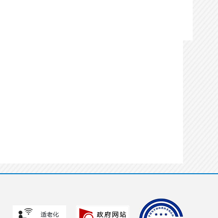
办理用时：
0天0小时6分