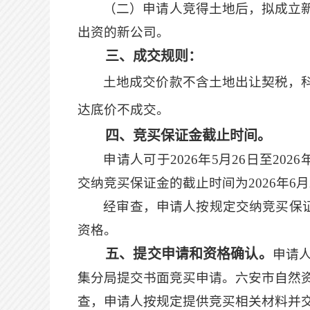
（二）申请人竞得土地后，拟成立
出资的新公司。
三、成交规则：
土地成交价款不含土地出让契税
，
达底价不成交
。
四、竞买保证金截止时间。
申请人可于
2026
年
5
月
26
日至
2026
交纳竞买保证金的截止时间为
2026
年
6
月
经审查，申请人按规定交纳竞买保
资格。
五、提交申请和资格确认。
申请
集分局提交书面竞买申请。六安市自然
查，申请人按规定提供竞买相关材料并