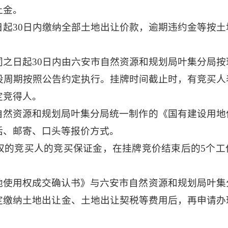
让金。
日起
30
日
内缴纳全部土地出让价款，
逾期违约金等按土
同之日起
30日内
由
六安市自然资源和规划局叶集分局
按
设周期按照公告约定执行。挂牌时间截止时，有竞买人
定竞得人。
自然资源和规划局叶集分局统一制作的《国有建设用地
话、邮寄、口头等报价方式。
权的竞买人的竞买保证金，在挂牌竞价结束后的
5个
地使用权成交确认书》与六安市自然资源和规划局叶集
定缴纳土地出让金、土地出让契税等费用后，再申请办