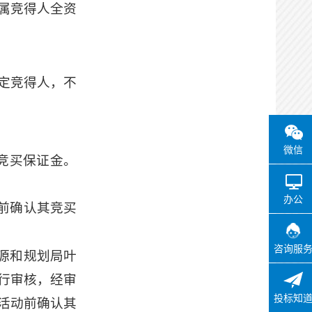
属竞得人全资
定竞得人
，
不
微信
竞买保证金。
办公
时前确认其竞买
咨询服
源和规划局叶
行审核，经审
投标知
活动前确认其