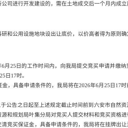
新公司进行开发建设的，需在土地成交后一个月内成立
科研和公用设施
地块设出让底价，以价高者得为原则确
年
6
月
25
日的工作时间内，向我局提交竞买申请并缴纳
25
日
17时。
证金，具备申请条件的，我局将在
2026
年
6
月
25
日
17
人于公告之日起至上述规定截止时间前到
六安市
自然资
资源和规划局叶集分局对竞买人提交材料和竞买资格进
交清竞买保证金，具备申请条件的，我局将在挂牌出让