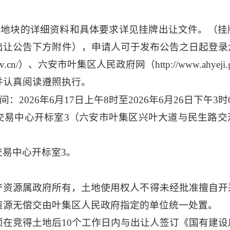
让地块的详细资料和具体要求详见挂牌出让文件。（挂
出让公告下方附件），申请人可于发布公告之日起登录
uan.gov.cn/）、六安市叶集区人民政府网（http://www.ahyeji
并认真阅读遵照执行。
间：
202
6
年
6
月
17
日上午
8时至202
6
年
6
月
26
日
下午
3
时
交易中心开标室
3（六安市叶集区兴叶大道与民生路交
交易中心开标室
3
。
产资源属政府所有，土地使用权人不得未经批准擅自开
资源无偿交由叶集区人民政府指定的单位统一处置。
须在竞得土地后
10
个工作
日内与出让人签订《国有建设