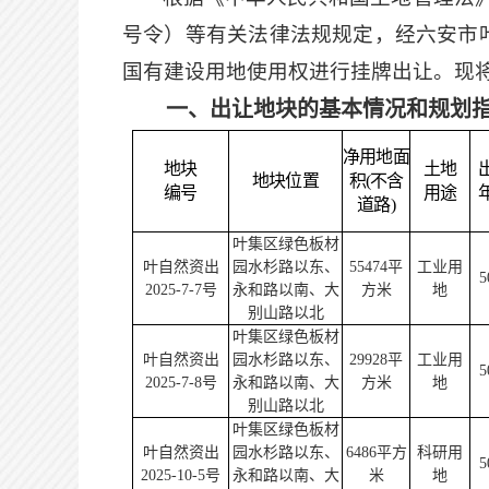
号令）等有关法律法规规定，经六安市
国有建设用地使用权进行挂牌出让。现
一、
出让地块的基本情况和规划
净用地面
地块
土地
地块位置
积
(不含
编号
用途
道路)
叶集区绿色板材
叶自然资出
园水杉路以东、
55474
平
工业
用
5
2025-7-7
号
永和路以南、大
方米
地
别山路以北
叶集区绿色板材
叶自然资出
园水杉路以东、
29928
平
工业
用
5
2025-7-8
号
永和路以南、大
方米
地
别山路以北
叶集区绿色板材
叶自然资出
园水杉路以东、
6486
平方
科研
用
5
2025-10-5
号
永和路以南、大
米
地