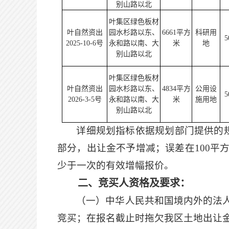
别山路以北
叶集区绿色板材
叶自然资出
园水杉路以东、
6661
平方
科研
用
5
2025-10-6
号
永和路以南、大
米
地
别山路以北
叶集区绿色板材
叶自然资出
园水杉路以东、
4834
平方
公用设
5
2026-3-5
号
永和路以南、大
米
施
用地
别山路以北
详细规划指标依据规划部门提供的
部分，出让金不予增减；误差在100平
少于一次的有效增幅报价。
二、竞买人资格及要求：
（一）中华人民共和国境内外的法
竞买；在报名截止时拖欠我区土地出让