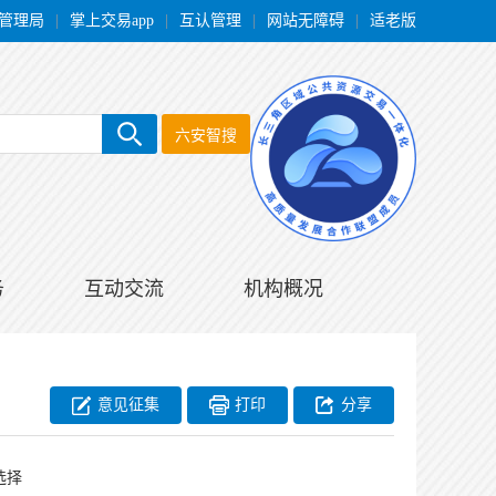
管理局
|
掌上交易app
|
互认管理
|
网站无障碍
|
适老版
六安智搜
务
互动交流
机构概况
意见征集
打印
分享
选择