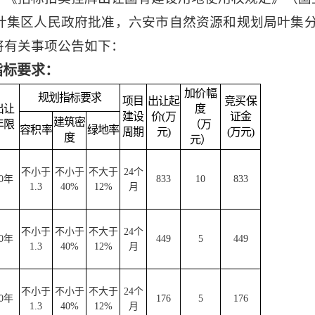
叶集区人民政府批准，六安市自然资源和规划局叶集
将有关事项公告如下：
指标要求：
加价幅
规划指标要求
项目
出让起
竞买保
出让
度
建设
价
(万
证金
建筑密
年限
（万
容积率
绿地率
周期
元)
(万元)
度
元）
不小于
不小于
不大于
24
个
0
年
833
10
833
1.3
40%
12%
月
不小于
不小于
不大于
24
个
0
年
449
5
449
1.3
40%
12%
月
不小于
不小于
不大于
24
个
0
年
176
5
176
1.3
40%
12%
月