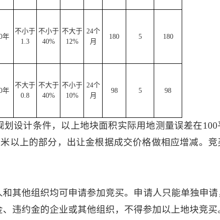
不小于
不小于
不大于
24
个
0
年
180
5
180
1.3
40%
12%
月
不大于
不大于
不小于
24
个
0
年
98
5
98
0.8
40%
10%
月
规划设计条件，以上地块面积实际用地测量误差在
10
方米以上的部分，出让金根据成交价格做相应增减。竞
人和其他组织均可申请参加竞买。申请人只能单独申请
金、违约金的企业或其他组织，不得参加以上地块竞买