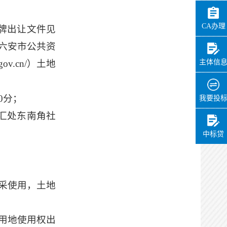
CA办理
牌出让文件见
六安市公共资
.gov.cn/）土地
主体信
0分；
我要投
汇处东南角社
中标贷
采使用，土地
用地使用权出