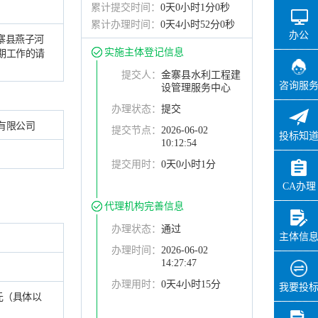
累计提交时间：
0天0小时1分0秒
累计办理时间：
0天4小时52分0秒
办公
金寨县燕子河
实施主体登记信息
期工作的请
提交人：
金寨县水利工程建
咨询服
设管理服务中心
办理状态：
提交
有限公司
提交节点：
2026-06-02
投标知
10:12:54
提交用时：
0天0小时1分
CA办理
代理机构完善信息
办理状态：
通过
主体信
办理时间：
2026-06-02
14:27:47
办理用时：
0天4小时15分
我要投
元（具体以