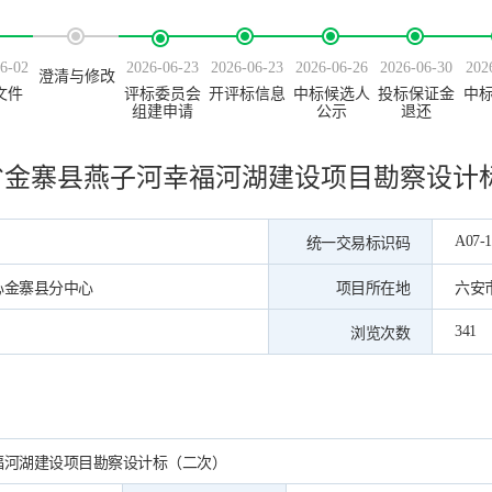
6-02
2026-06-23
2026-06-23
2026-06-26
2026-06-30
202
澄清与修改
文件
评标委员会
开评标信息
中标候选人
投标保证金
中
组建申请
公示
退还
省金寨县燕子河幸福河湖建设项目勘察设计
A07-1
统一交易标识码
心金寨县分中心
项目所在地
六安
341
浏览次数
福河湖建设项目勘察设计标（二次）