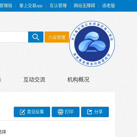
管理局
|
掌上交易app
|
互认管理
|
网站无障碍
|
适老版
六安智搜
务
互动交流
机构概况
意见征集
打印
分享
选择