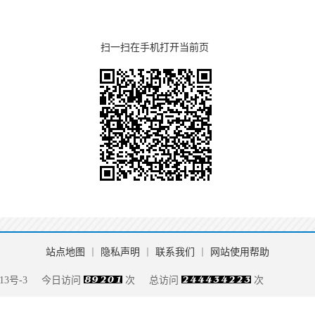
扫一扫在手机打开当前页
站点地图
丨
隐私声明
丨
联系我们
丨
网站使用帮助
13号-3
今日访问
次
总访问
次
085508（江苏翔晟）
皖公网安备 34150102000114号