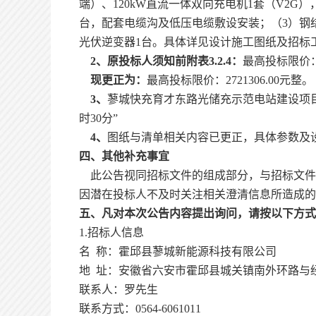
端）、120kW直流一体双向充电机1套（V2G），
台，配套电缆沟及低压电缆敷设安装；（3）钢结构
光伏逆变器1台。具体详见设计施工图纸及招标
2、
原投标人须知前附表
3.2.4：
最高投标限价
现更正为：
最高投标限价：
2721306.00元整。
3、
蓼城快充育才东路光储充示范电站建设项
时30分”
4
、
图纸与清单相关内容已更正，具体参数及
四、其他补充事宜
此公告视同招标文件的组成部分，与招标文件
因潜在投标人不及时关注相关澄清信息所造成的
五、凡对本次公告内容提出询问，请按以下方式
1.招标人信息
名
称：霍邱县蓼城新能源科技有限公司
地
址：安徽省六安市霍邱县城关镇南外环路与
联系人：罗先生
联系方式：
0564-6061011