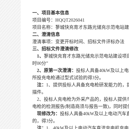
一、项目基本信息
项目编号：
HQQT2026041
项目名称：蓼城快充育才东路光储充示范电站建
二、澄清信息
澄清事项：
变更开标时间、
招标文件
评标办法
三、招标文件澄清修改
1、
蓼城快充育才东路光储充示范电站建设项
时00分”
2、原第一次澄清
：
投标人具备
40kW及以
所投充电枪通过型式试验的得3分。
注：
1、
提供
投标人具备充电枪研发能力的，
描件。
2、投标人充电枪为外采产品的，投标人提供
电枪的检测报告(制造商须与报告一致)，同时提
现修改为：
投标人具备
40kW及以上电动汽
的
，
得
3分。
注：
1、40kW及以上电动汽车直流充电机充