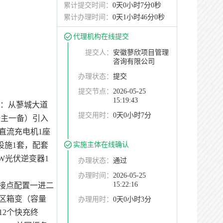
累计提交时间：
0天0小时7分0秒
累计办理时间：
0天1小时46分0秒
代理机构在线提交
提交人：
安徽蓼欣项目管理
咨询有限公司
办理状态：
提交
提交节点：
2026-05-25
15:19:43
路：从蓼城大道
提交用时：
0天0小时7分
，一主一备）引入
6直流充电机1座
实施主体在线确认
套设施1套，配套
W光伏逆变器1
办理状态：
通过
办理时间：
2026-05-25
15:22:16
T接点配置一进二
站区箱变（容量
办理用时：
0天0小时3分
12个快充终