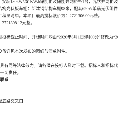
安装130kW/261KW.h储能柜及储能并网柜各1台，光伏并网柜及
光伏板车棚：新建钢结构车棚98米，配套650W单晶光伏组件21
工程量清单
。本项目最高投标限价为：
2721306
.00
元整。
：
2721898.12元整。
目投标截止时间、开标时间均由
“2026年6月1日9时00分”修改为“2
设备详见本次发布的图纸与清单附件。
具有同等法律效力。请各潜在投标人及时下载。招标人和招标代
一切责任。
联系
经五路交叉口