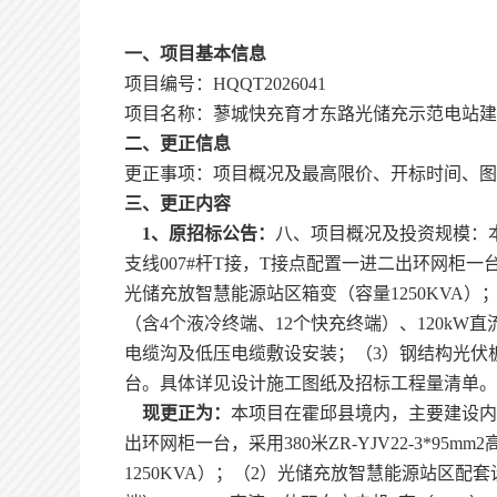
一、项目基本信息
项目编号：
HQQT2026041
项目名称：蓼城快充育才东路光储充示范电站建
二、
更正
信息
更正
事项：
项目概况及最高限价、开标时间、图
三、
更正内容
1、
原招标公告
：
八、项目概况及投资规模：
支线007#杆T接，T接点配置一进二出环网柜一台，采
光储充放智慧能源站区箱变（容量1250KVA）
（含4个液冷终端、12个快充终端）、120kW直流
电缆沟及低压电缆敷设安装；（3）钢结构光伏板车
台。具体详见设计施工图纸及招标工程量清单。本项
现更正为：
本项目在霍邱县境内，主要建设
出环网柜一台，采用380米ZR-YJV22-3*9
1250KVA）；（2）光储充放智慧能源站区配套