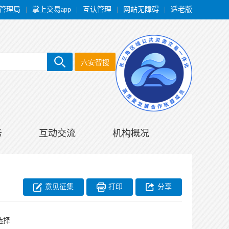
管理局
|
掌上交易app
|
互认管理
|
网站无障碍
|
适老版
六安智搜
务
互动交流
机构概况
意见征集
打印
分享
选择