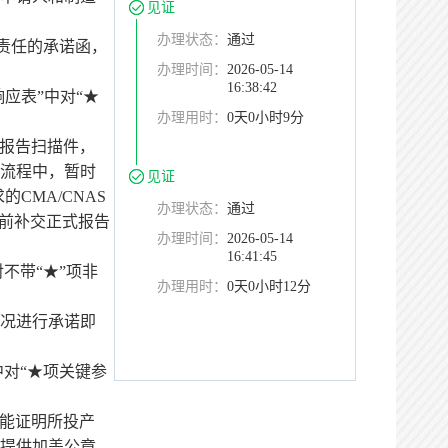
见证
办理状态：
通过
责任的承诺函，
办理时间：
2026-05-14
16:38:42
应表”中对“★
办理用时：
0天0小时9分
）报告扫描件，
流程中，暂时
见证
CMA/CNAS
办理状态：
通过
货前补交正式报告
办理时间：
2026-05-14
16:41:45
不带“★”项非
办理用时：
0天0小时12分
况进行承诺即
中对“★项关键参
应能证明所投产
提供加盖公章