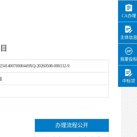
CA办理
主体信
目
我要投
234140076900449XQ-20260508-000132-9
县
中标贷
办理流程公开