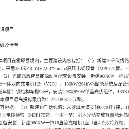
设项目
纸及清单
本项目在霍邱县境内，主要建设内容包括：（
1）新建10千伏线
用380米ZR-YJV22-3*95mm2高压电缆顶管（MPP175管
；（2）光储充放智慧能源站区配套设备安装：新建960KW一拖1
一体双向充电机1套（V2G），130kW/261kWh储能系统及配
棚：钢结构车棚98米，安装225块650W单晶光伏组件，150K
目最高投标限价为：2721898.12元整。
内容包括：（
1）新建10千伏线路：从蓼城大道支线007#杆T接，
5mm2高压电缆顶管（MPP175管，一主一备）引入光储充放智慧能源
设备安装：新建960KW一拖16直流充电机1座（含4个液冷终端、