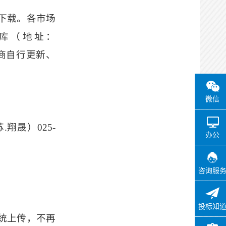
下载
。
各市场
库（地址：
料，供应商自行更新、
微信
.翔晟）025-
办公
咨询服
投标知
统上传，不再