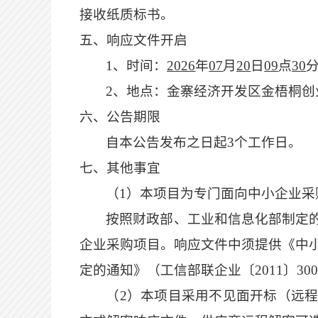
接收纸质标书。
五、
响应文件开启
1、时间：
2026
年
07
月
20
日
09
点
30
2、地点：
金寨经济开发区金梧桐创
六、公告期限
自本公告发布之日起
3个工作日。
七、
其他事宜
（
1）本项目为专门面向中小企业采
按照财政部、工业和信息化部制定
企业采购项目。
响应
文件中须提供《中
定的通知》（工信部联企业
〔
2011
〕
3
（
2
）
本项目采用不见面开标（远