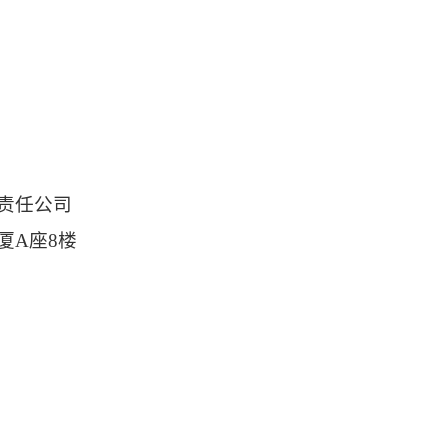
责任公司
厦
A座8楼