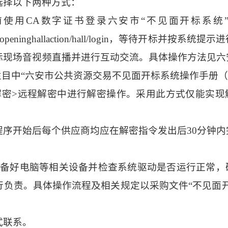
选择以下两种方式：
前使用
CA数字证书登录六安市“不见面开标系统
ning/bidopeninghallaction/hall/login，等待开标并按系
标现场音视频直播并进行互动交流。具体操作方法见六
栏目中“六安市公共资源交易不见面开标系统操作手册（
解密>远程解密中进行解密操作
。
采用此方式仅能实现
程序开始后每个
供应商
均应在
解密指令发出后
30分钟
准备好电脑等相关设备
并检查系统驱动是否运行正常，
行负责。具体操作流程及相关规定以
采购文件
“不见面
式联系。