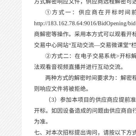
方式解密
响应
文件，
供应商
远程解密可
①方式一：
供应商
在开标时间
http://183.162.78.64:9016/BidOpe
商
解密等
操作
。采用本方式可以观看开
交易中心网站
“
互动交流
—交易微课堂”
②方式二：在电子交易系统>开标
法观看音视频直播并进行互动交流。
两种方式的解密时间要求为：解密
则
响应
文件将被拒绝。
（
3
）
参加本项目的
供应商
应提前
开标
。
如因设备造成的问题由供应商自
为准。
七、对本次招标提出询问，请按以下方