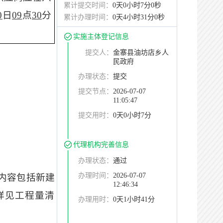
累计提交时间：
0天0小时7分0秒
0
日
09
点
30
分
累计办理时间：
0天4小时31分0秒
实施主体登记信息
提交人：
金寨县油坊店乡人
民政府
办理状态：
提交
提交节点：
2026-07-07
11:05:47
提交用时：
0天0小时7分
代理机构完善信息
办理状态：
通过
办理时间：
2026-07-07
内容包括新建
12:46:34
详见工程量清
办理用时：
0天1小时41分