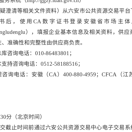
服务系统（
http://ggzy.luan.gov.cn
）
答疑澄清等相关文件资料）从六安市公共资源交易平台
证书后，使用CA数字证书登录安徽省市场主体
wpt-zhutiku/dengludenglu），填报企业基本信息及相关资
性、准确性和完整性由供应商负责。
息库咨询电话：
010-86483801；
咨询电话：0512-58188516；
话：安徽（CA）400-880-4959；CFCA（江苏
点
30
分（北京时间）
提交截止时间前通过六安公共资源交易中心电子交易系