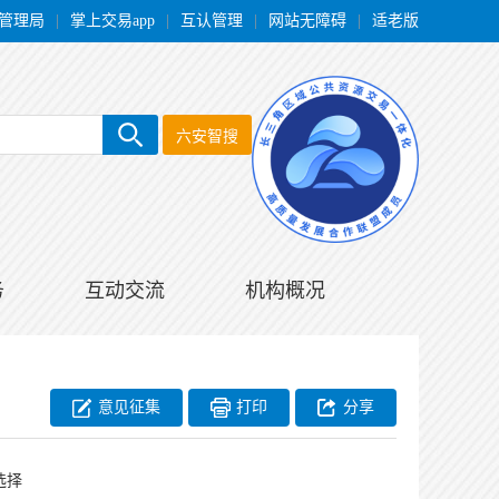
管理局
|
掌上交易app
|
互认管理
|
网站无障碍
|
适老版
六安智搜
务
互动交流
机构概况
意见征集
打印
分享
选择