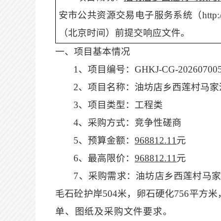
安市公共资源交易电子服务系统（
htt
（北京时间）前
提交
响应文件。
一、项目基本情况
1、项目编号：
GHKJ-CG-20260
700
2、项目名称：
油坊店乡西莲村马家
3、项目类型：
工程
类
4、采购方式：竞争性磋商
5、预算金额：
968812.11
元
6、最高限价：
968812.11
元
7、采购需求：
油坊店乡西莲村马
毛石砼护岸
504米，卵石硬化756平
单、图纸及采购文件要求。