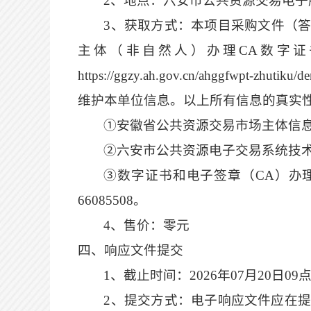
2、地点：六安市公共资源交易电子
3、获取方式：
本项目
采购
文件（
主体（非自然人）办理
CA数字
https://ggzy.ah.gov.cn/ahggf
维护本单位信息。以上所有信息的真实
①
安徽省公共资源交易市场主体信
②六安市公共资源电子交易系统技术支持
③数字证书和电子签章（CA）办理咨询电
66085508。
4、售价：零元
四、响应文件
提交
1、截止时间：
2026
年
07
月
20
日
09
2、提交方式：电子响应文件应在