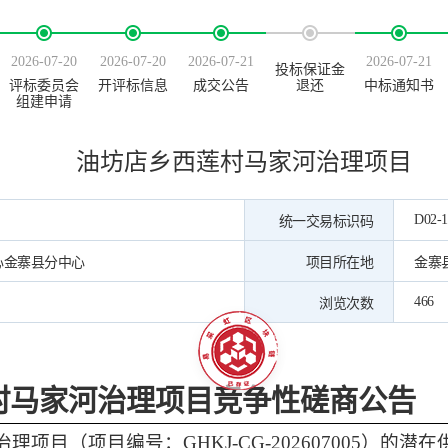
2026-07-20
2026-07-20
2026-07-21
2026-07-21
投标保证金
评标委员会
开评标信息
成交公告
退还
中标通知书
组建申请
油坊店乡西莲村马家河治理项目
D02-1
统一交易标识码
心金寨县分中心
项目所在地
金寨
466
浏览次数
村马家河治理项目
竞争性磋商公告
治理项目
（项目编号：
GHKJ-CG-20260
7005
）
的潜在