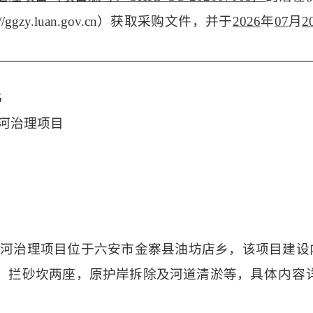
p://ggzy.luan.gov.cn）获取采购文件，并于
2026
年
07
月
2
5
河治理项目
家河治理项目位于六安市金寨县油坊店乡，该项目建设
方米，拦砂坎两座，原护岸拆除及河道清淤等，
具体内容