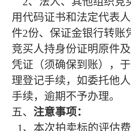
2、法人、其他组织
竞
用代码证书
和法定代表人
件
2份、
保证金银行转账
竞
买
人
持
身份证明
原件及
凭证（须确保到账），于
理登记手续，如委托他人
手续，逾期不予办理。
五
、
注意事项
：
1、
本次拍卖标的评估费