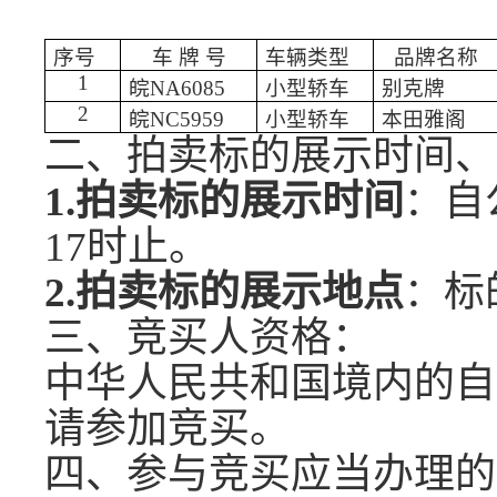
序号
车
牌
号
车辆类型
品牌名称
1
皖
NA6085
小型轿车
别克牌
2
皖
NC5959
小型轿车
本田雅阁
二
、拍
卖
标的展示时间、
1
.
拍
卖
标的展示时间
自
：
17时止。
2
.
拍
卖
标的展示地点
标
：
三
、竞
买
人资格：
中华人民共和国境内的自
请参加竞
买。
四
、参与竞
买
应当办理的