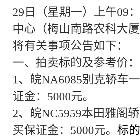
29
日
（星期一）上午
09
中心（梅山南路农科大厦
将有关事项公告如下：
一、
拍
卖
标的
及参考价
：
1、
皖
NA6085别克轿车
证金：5000元。
2、皖NC5959本田雅阁
买保证金：5000元。
标