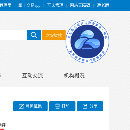
管理局
|
掌上交易app
|
互认管理
|
网站无障碍
|
适老版
六安智搜
务
互动交流
机构概况
意见征集
打印
分享
选择