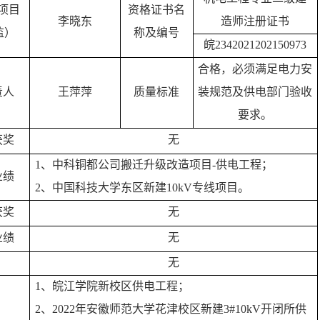
项目
资格证书名
李晓东
造师注册证书
监）
称及编号
皖
2342021202150973
合格，必须满足电力安
责人
王萍萍
质量标准
装规范及供电部门验收
要求
。
获奖
无
1、
中科铜都公司搬迁升级改造项目
-供电工程；
业绩
2、
中国
科技
大学东区新建
10k
V
专线项目
。
获奖
无
业绩
无
无
1、
皖江学院新校区供电工程；
2、
2022年安徽师范大学花津校区新建3#10k
V
开闭所供