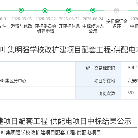
6-01
2026-06-05
2026-06-22
2026-06-22
2026-06-24
202
投标保证金
文件
澄清与修改
评标委员会
开评标信息
中标候选人
退还
中
组建申请
公示
叶集明强学校改扩建项目配套工程-供配电
A01-1
统一交易标识码
心叶集区分中心
项目所在地
六安
369
浏览次数
建项目配套工程
-供配电项目中标结果公示
叶集明强学校改扩建项目配套工程
-供配电项目