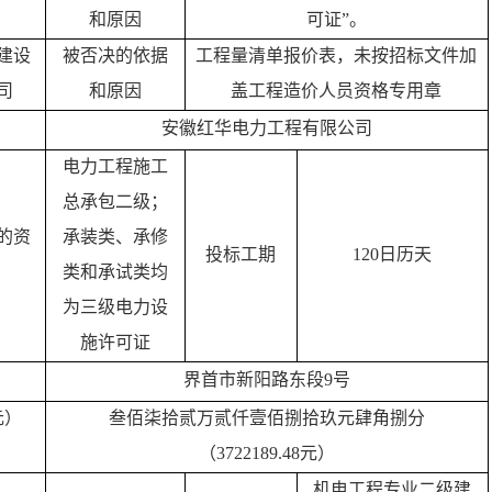
和原因
可证”。
建设
被否决的依据
工程量清单报价表，未按招标文件加
司
和原因
盖工程造价人员资格专用章
安徽红华电力工程有限公司
电力工程施工
总承包二级；
的资
承装类、承修
投标工期
120日历天
类和承试类均
为
三
级电力设
施许可证
界首市新阳路东段
9号
元）
叁佰柒拾贰万贰仟壹佰捌拾玖元肆角捌分
）
（
3722189.48元）
机电工程专业二级建