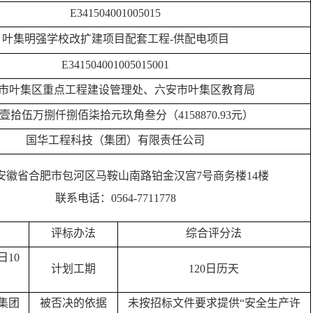
E341504001005015
叶集明强学校改扩建项目配套工程
-供配电项目
E341504001005015001
市叶集区重点工程建设管理处、六安市叶集区教育局
壹拾伍万捌仟捌佰柒拾元玖角叁分（
4158870.93
元）
国华工程科技（集团）有限责任公司
安徽省合肥市包河区马鞍山南路铂金汉宫
7号商务楼14楼
联系电话：
0564-7711778
评标办法
综合评分法
日10
计划工期
120日历天
集团
被否决的依据
未按招标文件要求提供
“安全生产许