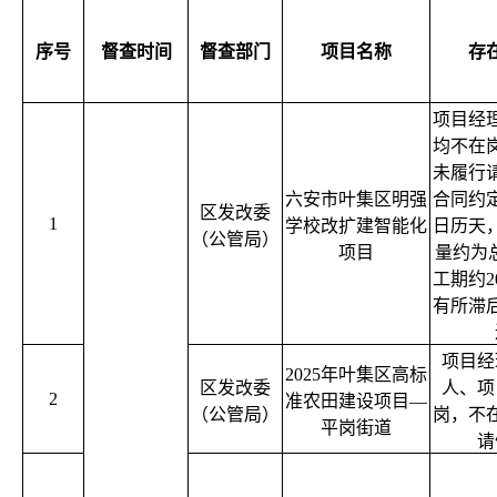
序号
督查时间
督查部门
项目名称
存
项目经
均不在
未履行
六安市叶集区明强
合同约
区发改委
1
学校改扩建智能化
日历天
（公管局）
项目
量约为
工期约
有所滞
项目经
2025年叶集区高标
区发改委
人、项
2
准农田建设项目—
（公管局）
岗，不
平岗街道
请