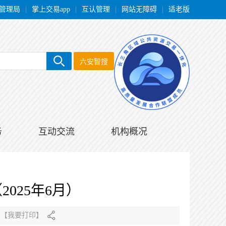
管理局
|
掌上交易app
|
互认管理
|
网站无障碍
|
适老版
六安智搜
务
互动交流
机构概况
025年6月）
【
我要打印
】