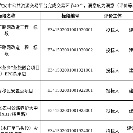
六安市公共资源交易平台完成交易环节40个，满意度为满意（评价
标段名称
标段编号
评价主体
干路网改造工程一标
E341502001001920001
投标人
段
干路网改造工程二标
E341502001001920002
投标人
段
水茶乡”茶旅融合项目
E341502001001921001
投标人
）EPC总承包
E341502001001922001
库移民安置点项目
投标人
安区农村公路养护大中
E341502001001923001
投标人
X317椿黑路）
路（木厂至马头段）灾
建
E341502001001924001
招标人