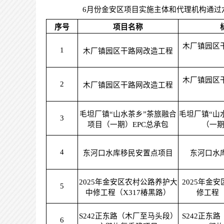
6月份金安区项目实施主体和代理机构通过
序号
项目名称
木厂镇园区
1
木厂镇园区干路网改造工程
木厂镇园区
2
木厂镇园区干路网改造工程
毛坦厂镇“山水茶乡”茶旅融合
毛坦厂镇“山
3
项目（一期）EPC总承包
（一期
4
东河口水库移民安置点项目
东河口水
2025年金安区农村公路养护大
2025年金
5
中修工程（X317椿黑路）
修工程（
S242正东路（木厂至马头段）
S242正东
6