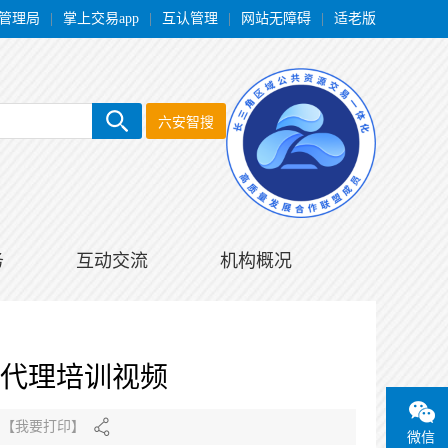
管理局
|
掌上交易app
|
互认管理
|
网站无障碍
|
适老版
六安智搜
务
互动交流
机构概况
标代理培训视频
【
我要打印
】
微信