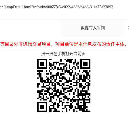
g.cn/jumpDetail.html?infoid=e08657e5-c022-438f-b4d8-31ea75e23893
数据写入时间
等目录外非进场交易项目，项目单位是本信息发布的责任主体，
扫一扫在手机打开当前页