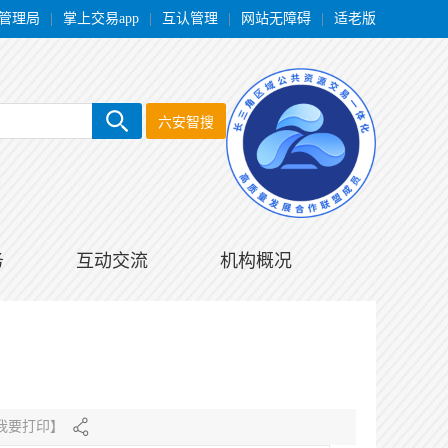
管理局
|
掌上交易app
|
互认管理
|
网站无障碍
|
适老版
六安智搜
务
互动交流
机构概况
我要打印
】