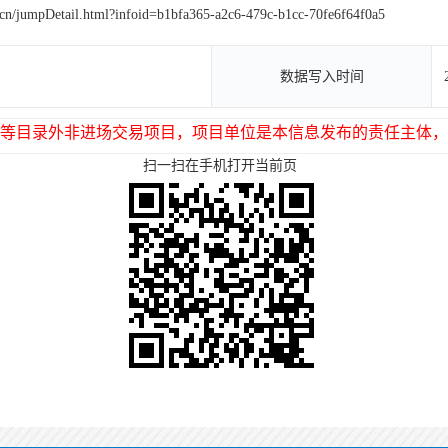
.cn/jumpDetail.html?infoid=b1bfa365-a2c6-479c-b1cc-70fe6f64f0a5
数据写入时间
等目录外非进场交易项目，项目单位是本信息发布的责任主体，
扫一扫在手机打开当前页