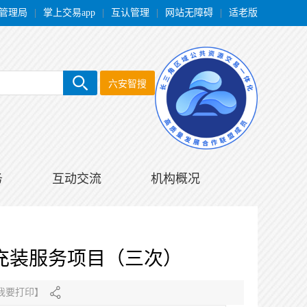
管理局
|
掌上交易app
|
互认管理
|
网站无障碍
|
适老版
六安智搜
务
互动交流
机构概况
充装服务项目（三次）
我要打印
】