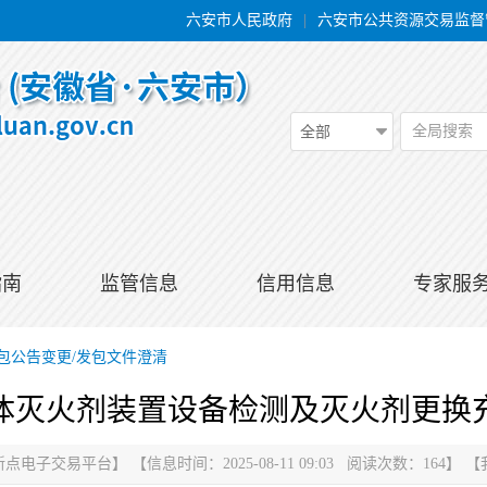
六安市人民政府
|
六安市公共资源交易监督
全局搜索
全部
指南
监管信息
信用信息
专家服
包公告变更/发包文件澄清
体灭火剂装置设备检测及灭火剂更换
新点电子交易平台
】
【信息时间：2025-08-11 09:03 阅读次数：
164
】
【