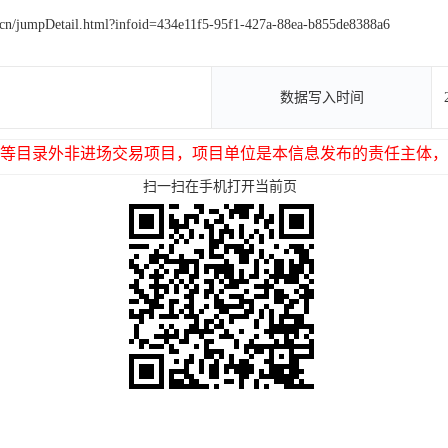
g.cn/jumpDetail.html?infoid=434e11f5-95f1-427a-88ea-b855de8388a6
数据写入时间
等目录外非进场交易项目，项目单位是本信息发布的责任主体，
扫一扫在手机打开当前页