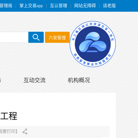
管理局
|
掌上交易app
|
互认管理
|
网站无障碍
|
适老版
六安智搜
务
互动交流
机构概况
工程
我要打印
】