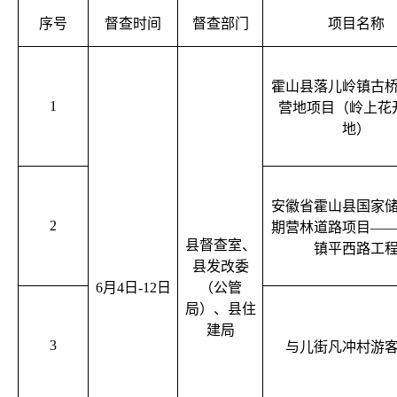
序号
督查时间
督查部门
项目名称
霍山县落儿岭镇古
1
营地项目（岭上花
地）
安徽省霍山县国家
2
期营林道路项目—
县督查室、
镇平西路工
县发改委
6月
4
日
-12
日
（公管
局）、县住
建局
3
与儿街凡冲村游