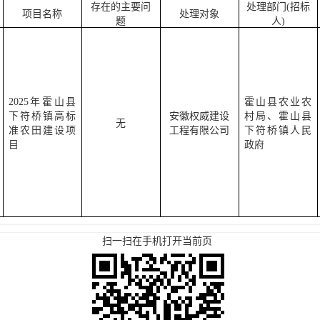
存在的主要问
处理部门
(招标
项目名称
处理对象
题
人)
2025年霍山县
霍山县农业农
下符桥镇高标
安徽权威建设
村局、霍山县
无
准农田建设项
工程有限公司
下符桥镇人民
目
政府
扫一扫在手机打开当前页