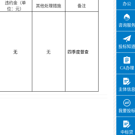
违约金（单
办公
其他处理措施
备注
位：元）
咨询服
投标知
无
无
四季度督查
CA办理
主体信
我要投
中标贷