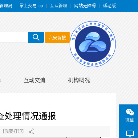
管理局
|
掌上交易app
|
互认管理
|
网站无障碍
|
适老版
六安智搜
务
互动交流
机构概况
查处理情况通报
微信
【
我要打印
】