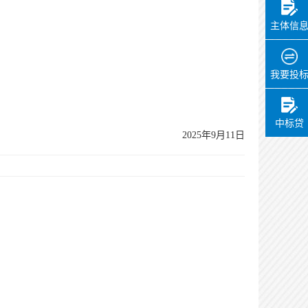
主体信
我要投
中标贷
2025
年
9
月
11
日