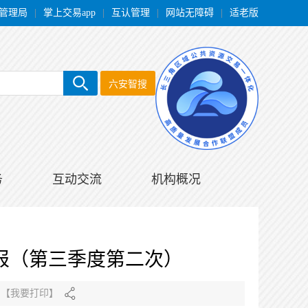
管理局
|
掌上交易app
|
互认管理
|
网站无障碍
|
适老版
六安智搜
务
互动交流
机构概况
通报（第三季度第二次）
【
我要打印
】