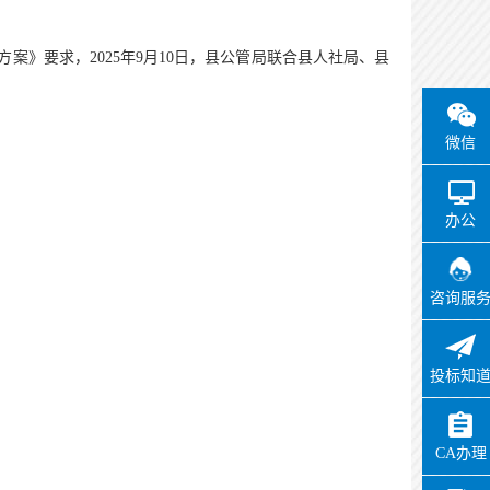
方案》要求，
2025
年
9
月
10
日，县公管局联合
县人社局、县
微信
办公
咨询服
投标知
CA办理