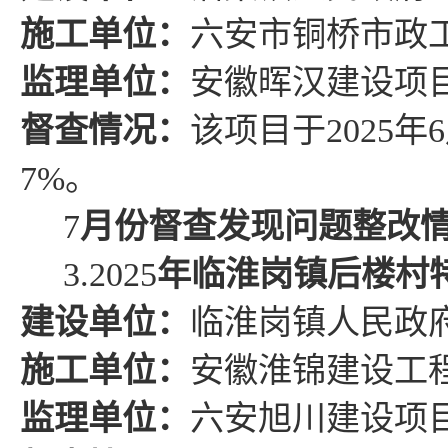
施工单位：
六安市铜桥市政
监理单位：
安徽晖汉建设项
督查情况
：
该项目于
2025
年
6
7%
。
7
月份督查发现问题整改
3.
2025
年临淮
岗
镇后楼村
建设单位：
临淮岗镇
人民政
施工单位：
安徽
淮锦
建设工
监理单位：
六安旭川建设项