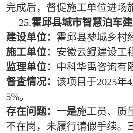
完成后，督促施工单位进场
25.
霍邱县城市智慧泊车建
建设单位：
霍邱县
蓼城乡村
施工单位：
安徽云鲲建设工
监理单位：
中科华禹咨询
有
督查情况
：
该项目于
2025
年
4
5
%
。
存在问题
：
一是
施工员、质
不在岗，未履行请假手续。