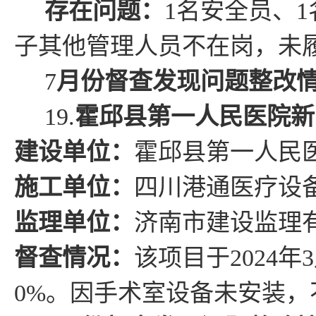
存在问题
：
1
名安全员、
1
子
其他
管理人员
不在岗，未
7
月份督查发现问题整改
19.
霍邱县第一人民医院新
建设单位：
霍邱
县
第一人民
施工单位：
四川港通医疗设
监理单位：
济南市建设监理
督查情况
：
该项目于
2024
年
3
0
%
。因手术室
设备未安装，