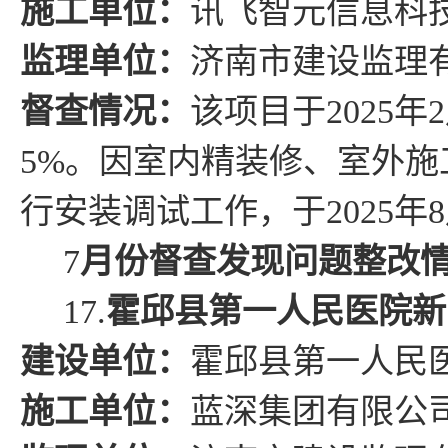
施工单位：
讯飞智元信息科
监理单位：
济南市建设监理
督查情况
：
该项目于
2025
年
2
5
%
。
因室内精装修、室外施
行安装调试工作，于
2025
年
8
7
月份督查发现问题整改
17.
霍邱县第一人民医院新
建设单位：
霍邱
县
第一人民
施工单位：
蓝深集团有限公