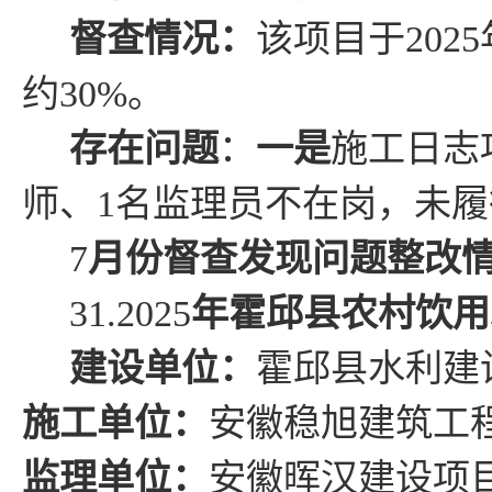
督查情况
：
该项目
于
2025
约
30%
。
存在问题
：
一是
施工日志
师、
1
名监理员不在岗，未履
7
月份督查发现问题整改
31.2025
年
霍邱县农村饮用
建设单位：
霍邱县
水利建
施工单位：
安徽稳旭建筑工
监理单位：
安徽晖汉建设项