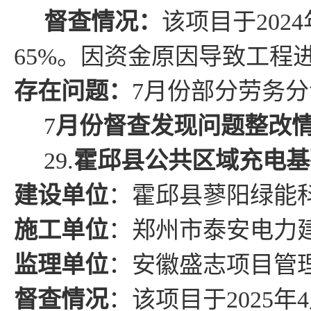
督查情况
：
该项目于
2024
65%
。因
资金原因导致工程
存在问题
：
7
月份部分劳务分
7
月份督查发现问题整改
29
.
霍邱县公共区域充电基
建设单位
：霍邱县
蓼阳绿能
施工单位
：
郑州市泰安电力
监理单位
：
安徽盛志项目管
督查情况
：
该项目于
2025
年
4