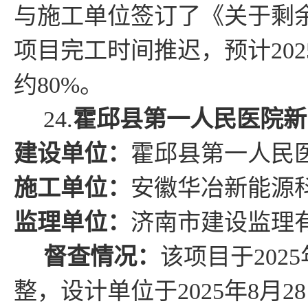
与施工单位签订了《关于剩
项目完工时间推迟，预计
202
约
80
%
。
24.
霍邱县第一人民医院新
建设单位：
霍邱
县
第一人民
施工单位：
安徽华冶新能源
监理单位：
济南市建设监理
督查情况
：
该项目于
2025
整，设计单位于
2025
年
8
月
28