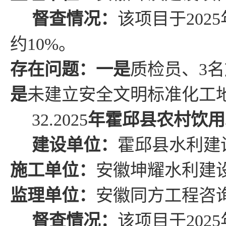
督查情况
：
该项目于
2025
约
10%
。
存在问题
：
一是
质检员、
3
名
是
未建立安全文明标准化工
32.2025
年
霍邱县农村饮用
建设单位：
霍邱县
水利建
施工单位：
安徽坤耀水利建
监理单位：
安徽同方工程咨
督查情况
：
该项目于
2025