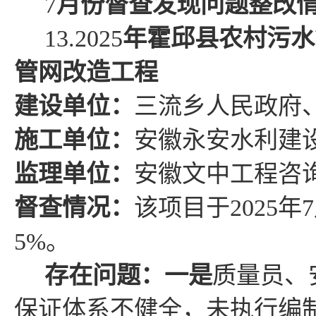
7
月份督查发现问题整改
13.2025
年
霍邱县
农村污水
管网改造工程
建设单位：
三流乡人民政府
施工单位：
安徽永安水利建
监理单位：
安徽文中工程咨
督查情况
：
该项目于
2025
年
7
5%
。
存在问题
：
一是
质量员、
保证体系不健全，未执行编