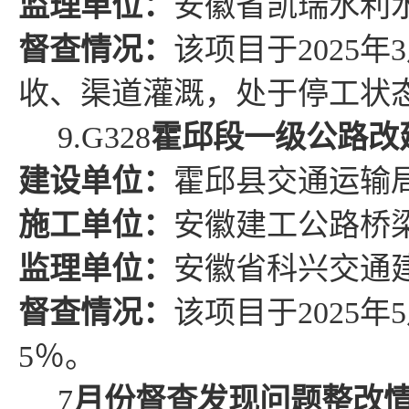
监理单位：
安徽省凯瑞水利
督查情况
：
该项目于
2025
年
3
收、渠道灌溉，处于停工状
9.
G328
霍邱段一级公路改
建设单位：
霍邱县
交通运输
施工单位：
安徽建工公路桥
监理单位：
安徽省科兴交通
督查情况
：
该项目于
2025
年
5
5
％
。
7
月份督查发现问题整改