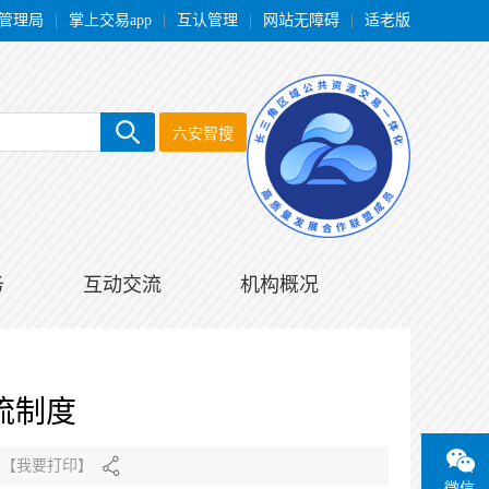
管理局
|
掌上交易app
|
互认管理
|
网站无障碍
|
适老版
六安智搜
务
互动交流
机构概况
流制度
【
我要打印
】
微信