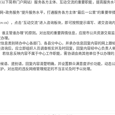
（以下简称门户网站）服务各方主体、互动交流的重要职能，提高服务水
网+政务服务”提升服务水平，打通服务各方主体“最后一公里”的重要
gzy.luan.gov.cn），点击“互动交流”进入咨询板块，即可按照提示填
理、谁主管谁办理”的原则。对出现的重要舆情信息，应按市公共资源交易
定办理。
按信息类别转办中心各部门、各县分中心，并承办信息回复内容的网上跟
类咨询后，应立即组织人员调查核实并及时回复，回复内容经中心负责人
日，若信息反映内容不属于中心工作职能，需协调会商其他单位予以办理
问候语、道别语，回复内容清楚明确，并设置群众满意度评价功能，动态
维护，对出现的违反网络管理规定的不当言论及时予以处理。
。