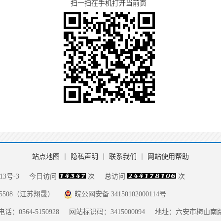
扫一扫在手机打开当前页
站点地图
丨
隐私声明
丨
联系我们
丨
网站使用帮助
13号-3
今日访问
次
总访问
次
085508（江苏翔晟）
皖公网安备 34150102000114号
话：0564-5150928
网站标识码：3415000094
地址：六安市梅山南