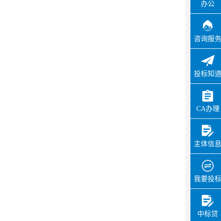
办公
咨询服
投标知
CA办理
主体信
我要投
中标贷