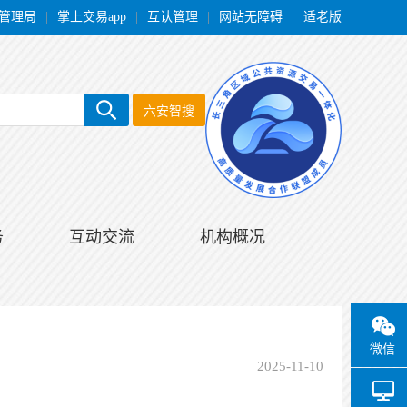
管理局
|
掌上交易app
|
互认管理
|
网站无障碍
|
适老版
六安智搜
务
互动交流
机构概况
微信
2025-11-10