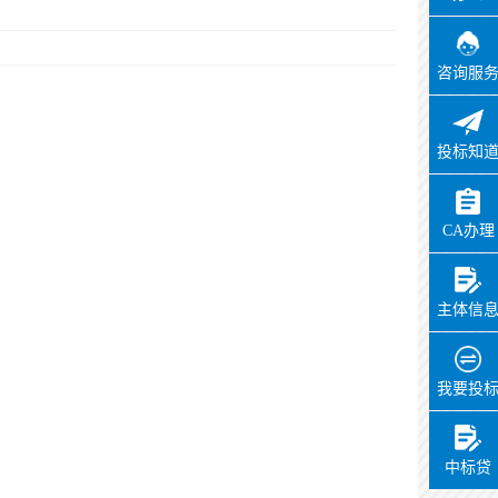
咨询服
投标知
CA办理
主体信
我要投
中标贷