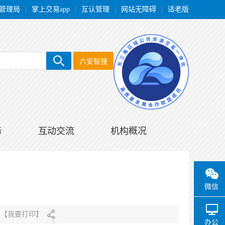
管理局
|
掌上交易app
|
互认管理
|
网站无障碍
|
适老版
六安智搜
务
互动交流
机构概况
微信
【
我要打印
】
办公