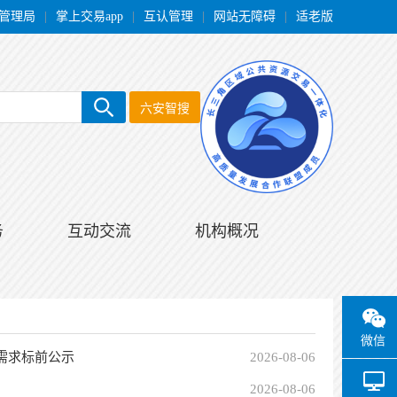
管理局
|
掌上交易app
|
互认管理
|
网站无障碍
|
适老版
六安智搜
务
互动交流
机构概况
微信
需求标前公示
2026-08-06
2026-08-06