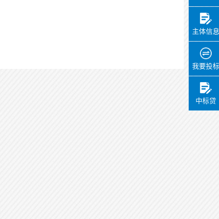
主体信
我要投
中标贷