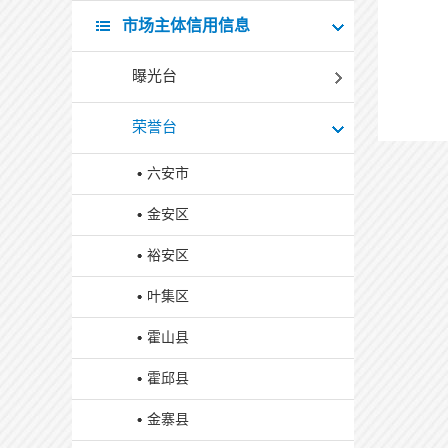
市场主体信用信息
曝光台
荣誉台
六安市
金安区
裕安区
叶集区
霍山县
霍邱县
金寨县